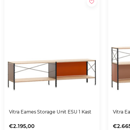
Vitra Eames Storage Unit ESU 1 Kast
Vitra E
€2.195,00
€2.66