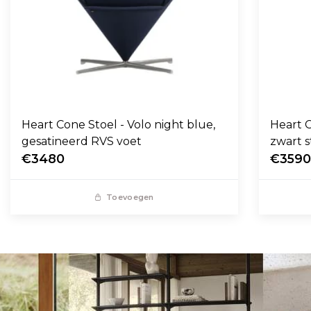
Heart Cone Stoel - Volo night blue,
Heart C
gesatineerd RVS voet
zwart s
€3480
€359
Toevoegen