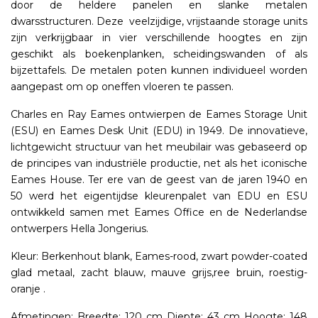
door de heldere panelen en slanke metalen
dwarsstructuren. Deze veelzijdige, vrijstaande storage units
zijn verkrijgbaar in vier verschillende hoogtes en zijn
geschikt als boekenplanken, scheidingswanden of als
bijzettafels. De metalen poten kunnen individueel worden
aangepast om op oneffen vloeren te passen.
Charles en Ray Eames ontwierpen de Eames Storage Unit
(ESU) en Eames Desk Unit (EDU) in 1949. De innovatieve,
lichtgewicht structuur van het meubilair was gebaseerd op
de principes van industriële productie, net als het iconische
Eames House. Ter ere van de geest van de jaren 1940 en
50 werd het eigentijdse kleurenpalet van EDU en ESU
ontwikkeld samen met Eames Office en de Nederlandse
ontwerpers Hella Jongerius.
Kleur: Berkenhout blank, Eames-rood, zwart powder-coated
glad metaal, zacht blauw, mauve grijs,ree bruin, roestig-
oranje .
Afmetingen: Breedte: 120 cm Diepte: 43 cm Hoogte: 148