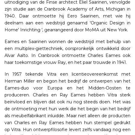
uitnodiging van de Finse architect Eliel Saarinen, vervolgde
zijn studie aan de Cranbrook Academy of Arts, Michigan in
1940. Daar ontmoette hij Eero Saarinen, met wie hij
deelnam aan een wedstrijd genaamd 'Organic Design in
Home' Inrichting ', gearrangeerd door MoMA uit New York.
Eames en Saarinen wonnen de wedstrijd met behulp van
een multiplex-giettechniek, oorspronkelijk ontwikkeld door
Alvar Aalto. In Cranbrook ontmoette Charles Eames ook
haar toekomstige vrouw Ray, en het paar trouwde in 1941.
In 1957 tekende Vitra een licentieovereenkomst met
Herman Miller en begon het bedrijf de ontwerpen van het
Eames-duo voor Europa en het Midden-Oosten te
produceren. Charles en Ray Eames hebben Vitra sterk
beïnvloed en blijven dat ook nu nog steeds doen. Het was
de ontmoeting met hun werk die het begin van het bedrijf
als meubelfabrikant inluidde. Maar niet alleen de producten
van Charles en Ray Eames hebben hun stempel gedrukt
op Vitra. Hun ontwerpfilosofie levert zelfs vandaag nog een