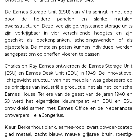
Ontwerp van Charles en Ray Eames 1949.
De Eames Storage Unit (ESU) van Vitra springt in het oog
door de heldere panelen en slanke metalen
dwarsstructuren. Deze veelzijdige, vrijstaande storage units
zijn verkrijgbaar in vier verschillende hoogtes en zijn
geschikt als boekenplanken, scheidingswanden of als
bijzettafels. De metalen poten kunnen individueel worden
aangepast om op oneffen vloeren te passen.
Charles en Ray Eames ontwierpen de Eames Storage Unit
(ESU) en Eames Desk Unit (EDU) in 1949. De innovatieve,
lichtgewicht structuur van het meubilair was gebaseerd op
de principes van industriële productie, net als het iconische
Eames House. Ter ere van de geest van de jaren 1940 en
50 werd het eigentijdse kleurenpalet van EDU en ESU
ontwikkeld samen met Eames Office en de Nederlandse
ontwerpers Hella Jongerius.
Kleur: Berkenhout blank, eames-rood, zwart powder-coated
glad metaal, zacht blauw, mauve grijs,ree bruin, roestig-