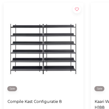
Sale
Sale
Compile Kast Configuratie 8
Kaari 
H188