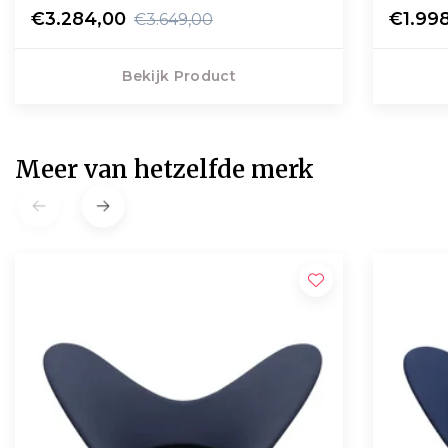
€3.284,00
€1.99
€3.649,00
Bekijk Product
Meer van hetzelfde merk