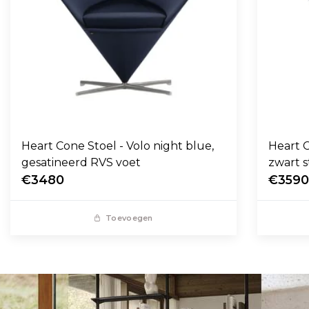
Heart Cone Stoel - Volo night blue,
Heart C
gesatineerd RVS voet
zwart s
€3480
€359
Toevoegen