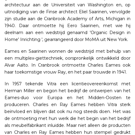
architectuur aan de Universiteit van Washington en, op
uitnodiging van de Finse architect Eliel Saarinen, vervolgde
zijn studie aan de Cranbrook Academy of Arts, Michigan in
1940. Daar ontmoette hij Eero Saarinen, met wie hij
deelnam aan een wedstrijd genaamd 'Organic Design in
Home' Inrichting ', gearrangeerd door MoMA uit New York.
Eames en Saarinen wonnen de wedstrijd met behulp van
een multiplex-giettechniek, oorspronkelijk ontwikkeld door
Alvar Aalto. In Cranbrook ontmoette Charles Eames ook
haar toekomstige vrouw Ray, en het paar trouwde in 1941.
In 1957 tekende Vitra een licentieovereenkomst met
Herman Miller en begon het bedrijf de ontwerpen van het
Eames-duo voor Europa en het Midden-Oosten te
produceren. Charles en Ray Eames hebben Vitra sterk
beïnvloed en blijven dat ook nu nog steeds doen. Het was
de ontmoeting met hun werk die het begin van het bedrijf
als meubelfabrikant inluidde. Maar niet alleen de producten
van Charles en Ray Eames hebben hun stempel gedrukt