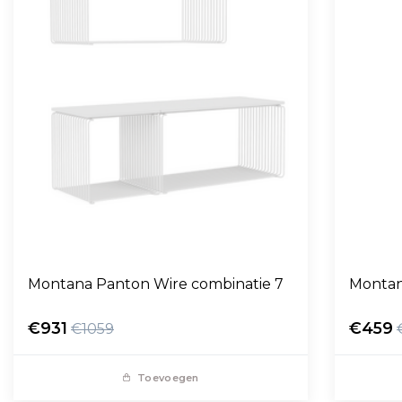
Montana Panton Wire combinatie 7
Montan
€931
€459
€1059
Toevoegen