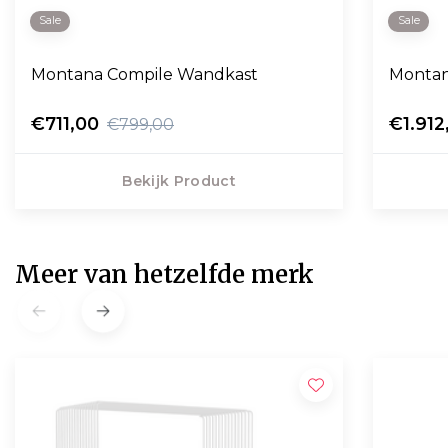
Sale
Sale
Montana Compile Wandkast
Montan
€711,00
€1.912
€799,00
Bekijk Product
Meer van hetzelfde merk