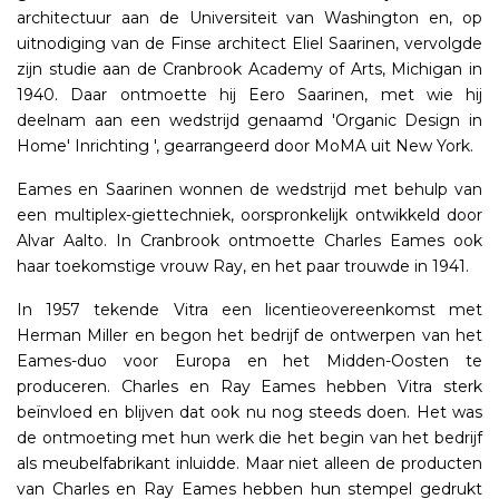
architectuur aan de Universiteit van Washington en, op
uitnodiging van de Finse architect Eliel Saarinen, vervolgde
zijn studie aan de Cranbrook Academy of Arts, Michigan in
1940. Daar ontmoette hij Eero Saarinen, met wie hij
deelnam aan een wedstrijd genaamd 'Organic Design in
Home' Inrichting ', gearrangeerd door MoMA uit New York.
Eames en Saarinen wonnen de wedstrijd met behulp van
een multiplex-giettechniek, oorspronkelijk ontwikkeld door
Alvar Aalto. In Cranbrook ontmoette Charles Eames ook
haar toekomstige vrouw Ray, en het paar trouwde in 1941.
In 1957 tekende Vitra een licentieovereenkomst met
Herman Miller en begon het bedrijf de ontwerpen van het
Eames-duo voor Europa en het Midden-Oosten te
produceren. Charles en Ray Eames hebben Vitra sterk
beïnvloed en blijven dat ook nu nog steeds doen. Het was
de ontmoeting met hun werk die het begin van het bedrijf
als meubelfabrikant inluidde. Maar niet alleen de producten
van Charles en Ray Eames hebben hun stempel gedrukt