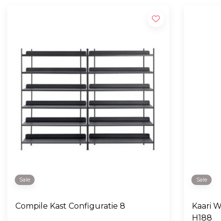
Sale
Sale
Compile Kast Configuratie 8
Kaari 
H188