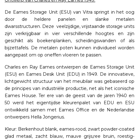
Ontwerp van Charles en Ray Eames 1949.
De Eames Storage Unit (ESU) van Vitra springt in het oog
door de heldere panelen en slanke metalen
dwarsstructuren. Deze veelzijdige, vrijstaande storage units
zijn verkrijgbaar in vier verschillende hoogtes en zijn
geschikt als boekenplanken, scheidingswanden of als
bijzettafels. De metalen poten kunnen individueel worden
aangepast om op oneffen vloeren te passen.
Charles en Ray Eames ontwierpen de Eames Storage Unit
(ESU) en Eames Desk Unit (EDU) in 1949. De innovatieve,
lichtgewicht structuur van het meubilair was gebaseerd op
de principes van industriële productie, net als het iconische
Eames House. Ter ere van de geest van de jaren 1940 en
50 werd het eigentijdse kleurenpalet van EDU en ESU
ontwikkeld samen met Eames Office en de Nederlandse
ontwerpers Hella Jongerius.
Kleur: Berkenhout blank, eames-rood, zwart powder-coated
glad metaal, zacht blauw, mauve grijs,ree bruin, roestig-