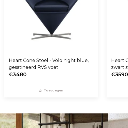
Heart Cone Stoel - Volo night blue,
Heart C
gesatineerd RVS voet
zwart s
€3480
€359
Toevoegen