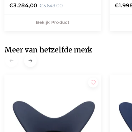
€3.284,00
€1.99
€3.649,00
Bekijk Product
Meer van hetzelfde merk