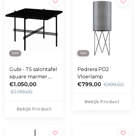
Sale
Sale
Gubi - TS salontafel
Pedrera PD2
square marmer ,
Vloerlamp
zwart voet 55 x 55
€1.050,00
€799,00
€999,00
€1.199,00
Bekijk Product
Bekijk Product