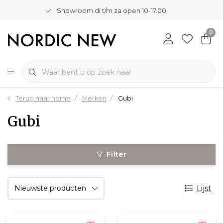
Showroom di t/m za open 10-17.00
0
Terug naar home
Merken
Gubi
Gubi
Filter
Lijst