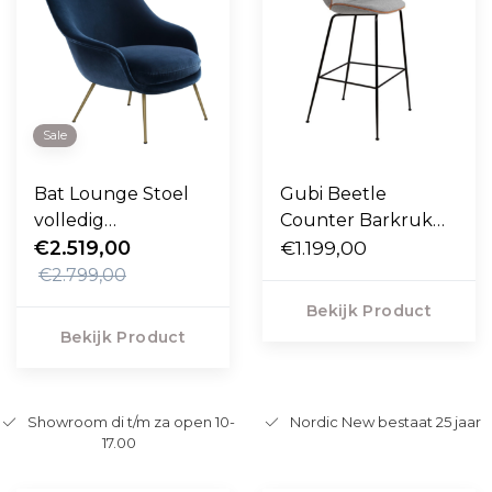
Sale
Bat Lounge Stoel
Gubi Beetle
volledig
Counter Barkruk
gestoffeerd, high
€2.519,00
volledig
€1.199,00
back, conic poten
gestoffeerd , conic
€2.799,00
voet H67
Bekijk Product
Bekijk Product
Showroom di t/m za open 10-
Nordic New bestaat 25 jaar
17.00