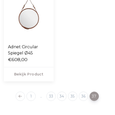
Adnet Circular
Spiegel Ø45
€608,00
Bekijk Product
1
..
33
34
35
36
37