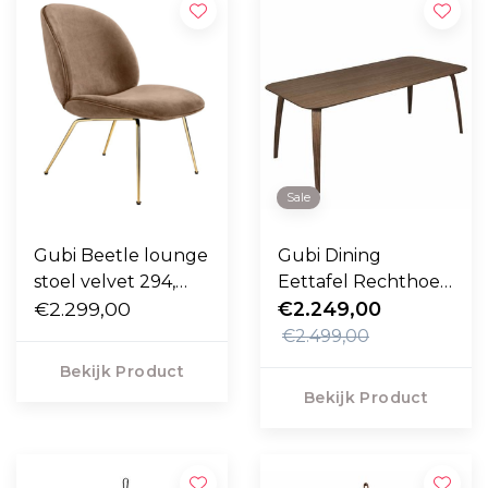
Sale
Gubi Beetle lounge
Gubi Dining
stoel velvet 294,
Eettafel Rechthoek
voet messing
€2.299,00
walnoot
€2.249,00
€2.499,00
Bekijk Product
Bekijk Product