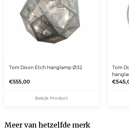
Tom Dixon Etch Hanglamp Ø32
Tom Dix
hangl
€555,00
€545,
Bekijk Product
Meer van hetzelfde merk