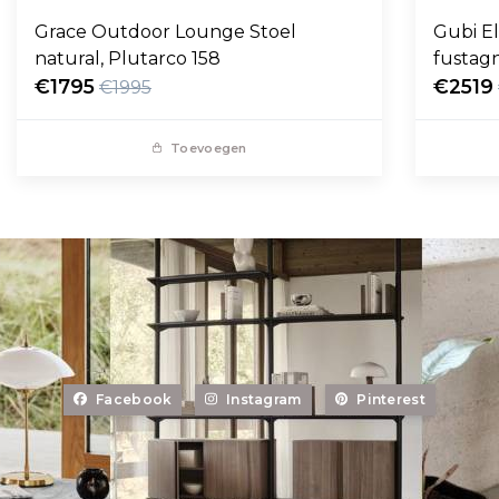
Grace Outdoor Lounge Stoel
Gubi E
natural, Plutarco 158
fustag
€1795
€2519
€1995
Toevoegen
Facebook
Instagram
Pinterest