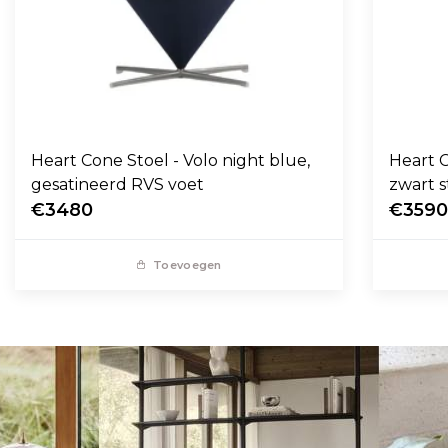
Heart Cone Stoel - Volo night blue,
Heart C
gesatineerd RVS voet
zwart s
€3480
€359
Toevoegen