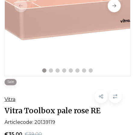
Sale
Vitra
Vitra Toolbox pale rose RE
Articlecode:
20139119
€35,00
€39,00