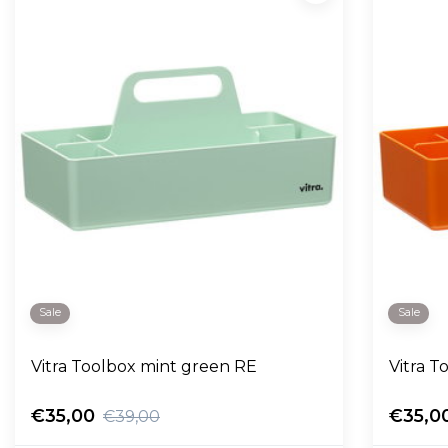
Sale
Sale
Vitra Toolbox mint green RE
Vi
€35,00
€35,0
€39,00