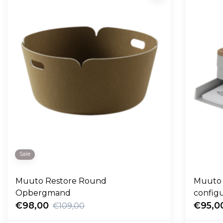
Sale
Muuto Restore Round
Muuto 
Opbergmand
configu
€98,00
€95,0
€109,00