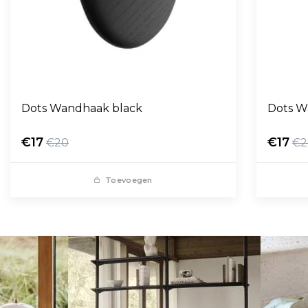
Dots Wandhaak black
Dots W
€17
€17
€20
€2
Toevoegen