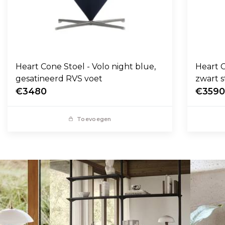
Heart Cone Stoel - Volo night blue,
Heart C
gesatineerd RVS voet
zwart s
€3480
€359
Toevoegen