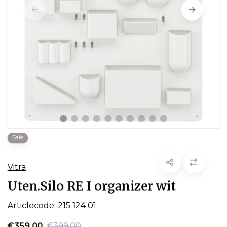
Sale
Vitra
Uten.Silo RE I organizer wit
Articlecode:
215 124 01
€359,00
€399,00