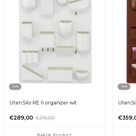
Sale
Sale
Uten.Silo RE II organizer wit
Uten.Si
€289,00
€359,
€319,00
Bekijk Product