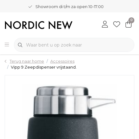
Showroom di t/m za open 10-17.00
0
Terug naar home
Accessoires
Vipp 9 Zeepdispenser vrijstaand.