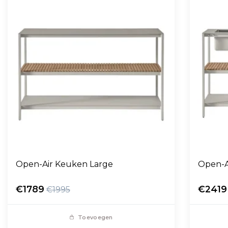
Open-Air Keuken Large
Open-A
€1789
€2419
€1995
Toevoegen