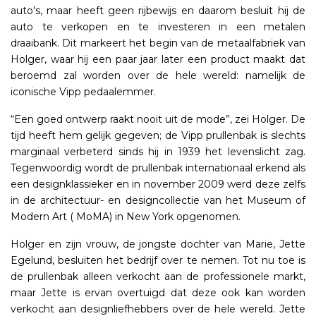
auto's, maar heeft geen rijbewijs en daarom besluit hij de
auto te verkopen en te investeren in een metalen
draaibank. Dit markeert het begin van de metaalfabriek van
Holger, waar hij een paar jaar later een product maakt dat
beroemd zal worden over de hele wereld: namelijk de
iconische Vipp pedaalemmer.
“Een goed ontwerp raakt nooit uit de mode”, zei Holger. De
tijd heeft hem gelijk gegeven; de Vipp prullenbak is slechts
marginaal verbeterd sinds hij in 1939 het levenslicht zag.
Tegenwoordig wordt de prullenbak internationaal erkend als
een designklassieker en in november 2009 werd deze zelfs
in de architectuur- en designcollectie van het Museum of
Modern Art ( MoMA) in New York opgenomen.
Holger en zijn vrouw, de jongste dochter van Marie, Jette
Egelund, besluiten het bedrijf over te nemen. Tot nu toe is
de prullenbak alleen verkocht aan de professionele markt,
maar Jette is ervan overtuigd dat deze ook kan worden
verkocht aan designliefhebbers over de hele wereld. Jette