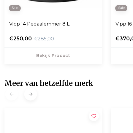
Sale
Sale
Vipp 14 Pedaalemmer 8 L
Vipp 1
€250,00
€370,
€285,00
Bekijk Product
Meer van hetzelfde merk