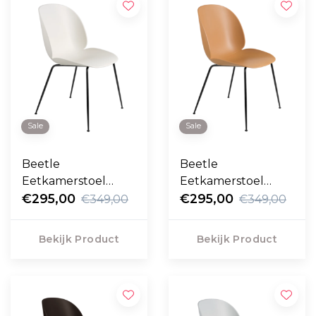
Sale
Sale
Beetle
Beetle
Eetkamerstoel
Eetkamerstoel
alabaster white,
€295,00
amber brown,
€295,00
€349,00
€349,00
zwart conic voet
zwart conic voet
Bekijk Product
Bekijk Product