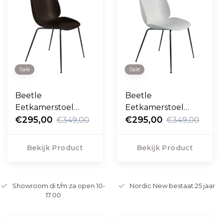
Sale
Sale
Beetle
Beetle
Eetkamerstoel
Eetkamerstoel
mocha brown,
€295,00
lunar gray, zwart
€295,00
€349,00
€349,00
zwart conic voet
conic voet
Bekijk Product
Bekijk Product
Showroom di t/m za open 10-
Nordic New bestaat 25 jaar
17.00