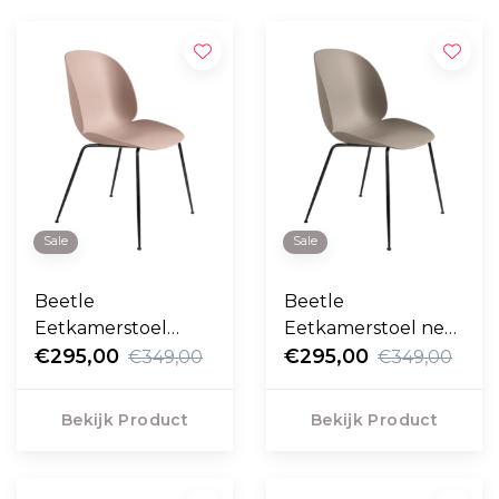
Sale
Sale
Beetle
Beetle
Eetkamerstoel
Eetkamerstoel new
sweet pink, zwart
€295,00
beige, zwart conic
€295,00
€349,00
€349,00
conic voet
voet
Bekijk Product
Bekijk Product