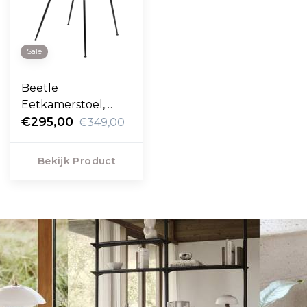
Sale
Beetle
Eetkamerstoel,
zwart conic voet
€295,00
€349,00
Bekijk Product