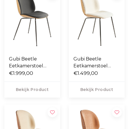
Gubi Beetle
Gubi Beetle
Eetkamerstoel
Eetkamerstoel
eiken / Camo leder
€1.999,00
eiken / Karakorum
€1.499,00
tundra grey, voet
001, voet zwart-
zwart-chroom
chrome
Bekijk Product
Bekijk Product