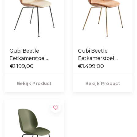
Gubi Beetle
Gubi Beetle
Eetkamerstoel
Eetkamerstoel
walnoot / Flair 134,
€1.199,00
walnoot / Belsuede
€1.499,00
voet zwart-chrome
132, voet antiek
messing
Bekijk Product
Bekijk Product