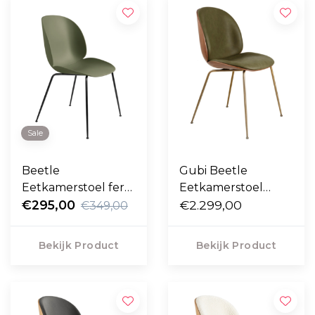
Sale
Beetle
Gubi Beetle
Eetkamerstoel fern
Eetkamerstoel
green, zwart conic
€295,00
walnoot / Camo
€2.299,00
€349,00
voet
leder army 2, voet
antiek messing
Bekijk Product
Bekijk Product