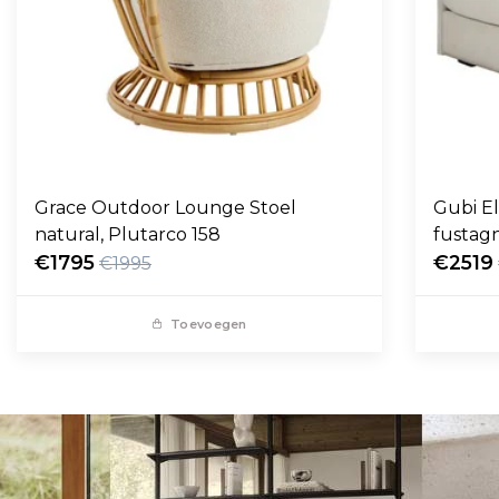
Grace Outdoor Lounge Stoel
Gubi E
natural, Plutarco 158
fustag
€1795
€2519
€1995
Toevoegen