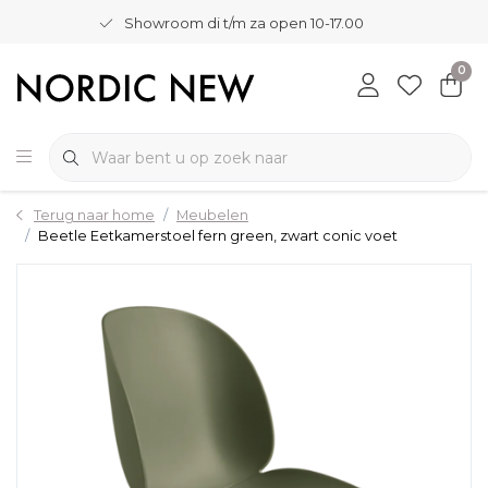
Showroom di t/m za open 10-17.00
0
Terug naar home
Meubelen
Beetle Eetkamerstoel fern green, zwart conic voet