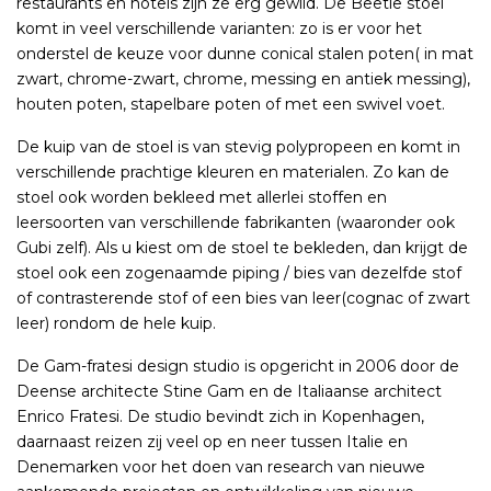
restaurants en hotels zijn ze erg gewild. De Beetle stoel
komt in veel verschillende varianten: zo is er voor het
onderstel de keuze voor dunne conical stalen poten( in mat
zwart, chrome-zwart, chrome, messing en antiek messing),
houten poten, stapelbare poten of met een swivel voet.
De kuip van de stoel is van stevig polypropeen en komt in
verschillende prachtige kleuren en materialen. Zo kan de
stoel ook worden bekleed met allerlei stoffen en
leersoorten van verschillende fabrikanten (waaronder ook
Gubi zelf). Als u kiest om de stoel te bekleden, dan krijgt de
stoel ook een zogenaamde piping / bies van dezelfde stof
of contrasterende stof of een bies van leer(cognac of zwart
leer) rondom de hele kuip.
De Gam-fratesi design studio is opgericht in 2006 door de
Deense architecte Stine Gam en de Italiaanse architect
Enrico Fratesi. De studio bevindt zich in Kopenhagen,
daarnaast reizen zij veel op en neer tussen Italie en
Denemarken voor het doen van research van nieuwe