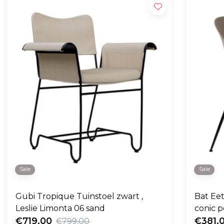
Sale
Sale
Gubi Tropique Tuinstoel zwart ,
Bat Eet
Leslie Limonta 06 sand
conic 
€719,00
€381,
€799,00