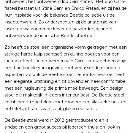
ontwerper: het ontwerpersduo Gam-fratesi. Het duo Gam-
fratesi bestaat uit Stine Gam en Enrico Fratesi, en zij haalde
hun inspiratie voor de bekende Beetle collectie uit de
insectenwereld. Zo onderzochten zij de anatomie van
insecten waaronder de kever en baseerden daar het
ontwerp voor de iconische Beetle stoel op.
Zo heeft de stoel een organische vorm gekregen met een
stevige harde kuip (pantser) en dunne pootjes voor een
luchtig effect. De ontwerpen van Gam-fratesi hebben altijd
een traditionele vormgeving met verrassende moderne
aspecten. Zo ook de Beetle stoel. De eetkamerstoel heeft
een elegante uitstraling en zit bovendien heel comfortabel,
met een rugleuning die prima mee beweegt. Een design
stoel die makkelijk in ieders interieur past. De Beetle stoel
combineert moeiteloos met moderne en klassieke houten
eettafels, of tafels van staal, glazen eettafels.
De Beetle stoel werd in 2012 geïntroduceerd en is
sindsdien een groot succes bij iedereen thuis, en
ook in