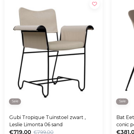
Sale
Sale
Gubi Tropique Tuinstoel zwart ,
Bat Eet
Leslie Limonta 06 sand
conic 
€719,00
€381,
€799,00