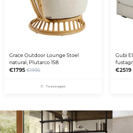
Grace Outdoor Lounge Stoel
Gubi E
natural, Plutarco 158
fustag
€1795
€2519
€1995
Toevoegen