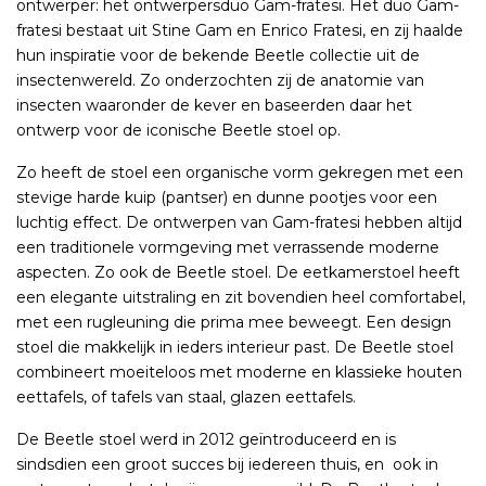
ontwerper: het ontwerpersduo Gam-fratesi. Het duo Gam-
fratesi bestaat uit Stine Gam en Enrico Fratesi, en zij haalde
hun inspiratie voor de bekende Beetle collectie uit de
insectenwereld. Zo onderzochten zij de anatomie van
insecten waaronder de kever en baseerden daar het
ontwerp voor de iconische Beetle stoel op.
Zo heeft de stoel een organische vorm gekregen met een
stevige harde kuip (pantser) en dunne pootjes voor een
luchtig effect. De ontwerpen van Gam-fratesi hebben altijd
een traditionele vormgeving met verrassende moderne
aspecten. Zo ook de Beetle stoel. De eetkamerstoel heeft
een elegante uitstraling en zit bovendien heel comfortabel,
met een rugleuning die prima mee beweegt. Een design
stoel die makkelijk in ieders interieur past. De Beetle stoel
combineert moeiteloos met moderne en klassieke houten
eettafels, of tafels van staal, glazen eettafels.
De Beetle stoel werd in 2012 geïntroduceerd en is
sindsdien een groot succes bij iedereen thuis, en
ook in