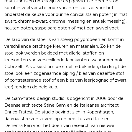
restaurants en hotels zijn ze erg gewild. De Beetle stoel
komt in veel verschillende varianten: zo is er voor het
onderstel de keuze voor dunne conical stalen poten( in mat
zwart, chrome-zwart, chrome, messing en antiek messing),
houten poten, stapelbare poten of met een swivel voet.
De kuip van de stoel is van stevig polypropeen en komt in
verschillende prachtige kleuren en materialen. Zo kan de
stoel ook worden bekleed met allerlei stoffen en
leersoorten van verschillende fabrikanten (waaronder ook
Gubi zelf). Als u kiest om de stoel te bekleden, dan krijgt de
stoel ook een zogenaamde piping / bies van dezelfde stof
of contrasterende stof of een bies van leer(cognac of zwart
leer) rondom de hele kuip.
De Gam-fratesi design studio is opgericht in 2006 door de
Deense architecte Stine Gam en de Italiaanse architect
Enrico Fratesi. De studio bevindt zich in Kopenhagen,
daarnaast reizen zij veel op en neer tussen Italie en
Denemarken voor het doen van research van nieuwe