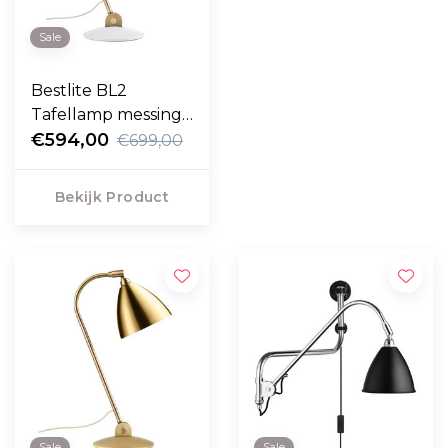
Sale
Bestlite BL2
Tafellamp messing -
soft wit Ø16
€594,00
€699,00
Bekijk Product
Sale
Sale