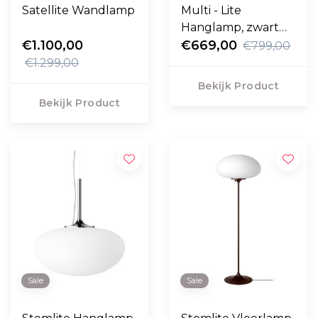
Satellite Wandlamp
Multi - Lite
Hanglamp, zwart
€1.100,00
messing
€669,00
€799,00
€1.299,00
Bekijk Product
Bekijk Product
Sale
Sale