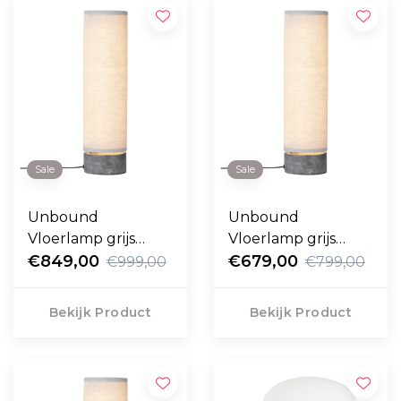
Sale
Sale
Unbound
Unbound
Vloerlamp grijs
Vloerlamp grijs
marmer H120
€849,00
€679,00
marmer H80
€999,00
€799,00
Bekijk Product
Bekijk Product