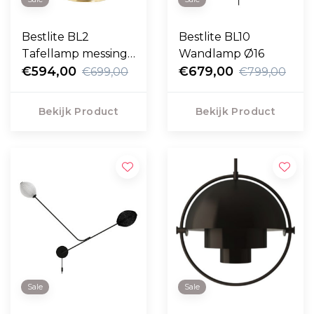
Bestlite BL2
Bestlite BL10
Tafellamp messing -
Wandlamp Ø16
messing Ø16
€594,00
€679,00
€699,00
€799,00
Bekijk Product
Bekijk Product
Sale
Sale