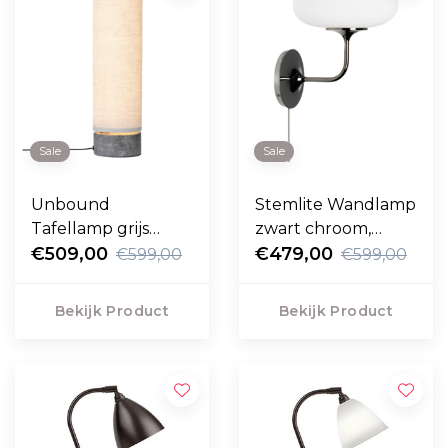
Sale
Sale
Unbound
Stemlite Wandlamp
Tafellamp grijs
zwart chroom,
marmer H45
€509,00
frosted glas
€479,00
€599,00
€599,00
Bekijk Product
Bekijk Product