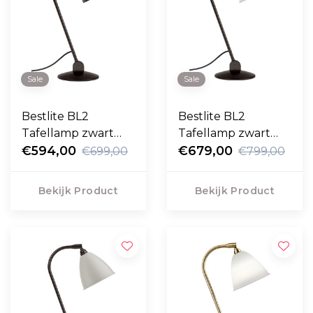
Sale
Sale
Bestlite BL2
Bestlite BL2
Tafellamp zwart
Tafellamp zwart
messing Ø16
€594,00
messing - porselein
€679,00
€699,00
€799,00
Ø16
Bekijk Product
Bekijk Product