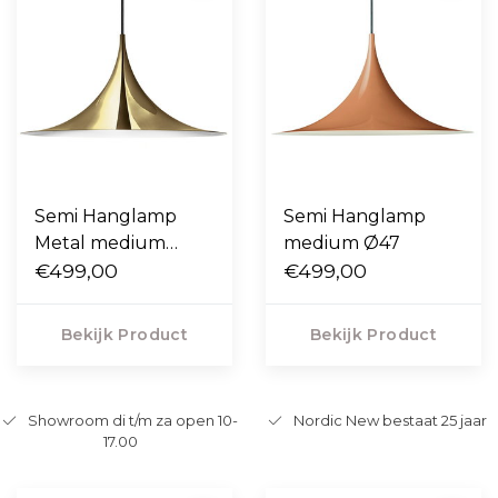
Semi Hanglamp
Semi Hanglamp
Metal medium
medium Ø47
47cm
€499,00
€499,00
Bekijk Product
Bekijk Product
Showroom di t/m za open 10-
Nordic New bestaat 25 jaar
17.00