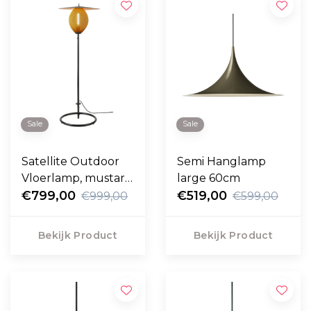
Sale
Sale
Satellite Outdoor
Semi Hanglamp
Vloerlamp, mustard
large 60cm
gold
€799,00
€519,00
€999,00
€599,00
Bekijk Product
Bekijk Product