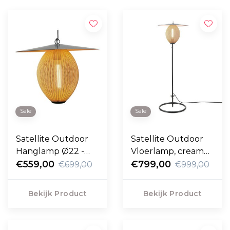
Sale
Sale
Satellite Outdoor
Satellite Outdoor
Hanglamp Ø22 -
Vloerlamp, cream
Ø27
€559,00
white
€799,00
€699,00
€999,00
Bekijk Product
Bekijk Product