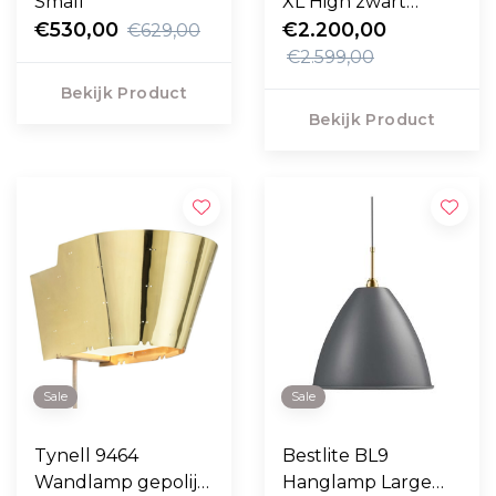
Small
XL High zwart
€530,00
marmer
€2.200,00
€629,00
€2.599,00
Bekijk Product
Bekijk Product
Sale
Sale
Tynell 9464
Bestlite BL9
Wandlamp gepolijst
Hanglamp Large