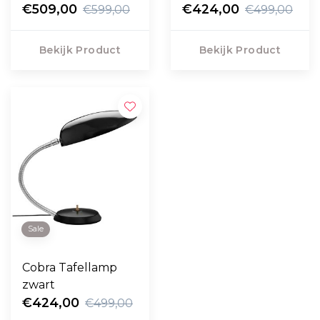
messing
€509,00
Ø40
€424,00
€599,00
€499,00
Bekijk Product
Bekijk Product
Sale
Cobra Tafellamp
zwart
€424,00
€499,00