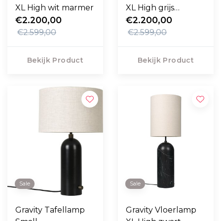
XL High wit marmer
XL High grijs
€2.200,00
marmer
€2.200,00
€2.599,00
€2.599,00
Bekijk Product
Bekijk Product
Sale
Sale
Gravity Tafellamp
Gravity Vloerlamp