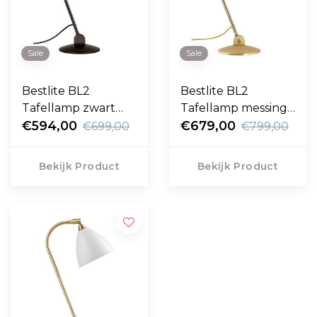
Sale
Sale
Bestlite BL2
Bestlite BL2
Tafellamp zwart
Tafellamp messing -
messing - klassiek
€594,00
porselein Ø16
€679,00
€699,00
€799,00
wit Ø16
Bekijk Product
Bekijk Product