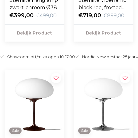
Stemlite Hanglamp
Stemlite Vloerlamp
zwart-chroom Ø38
black red, frosted
€399,00
glass H110
€719,00
€499,00
€899,00
Bekijk Product
Bekijk Product
Showroom di t/m za open 10-17.00
Nordic New bestaat 25 jaar
Sale
Sale