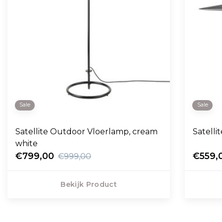
Sale
Sale
Satellite Outdoor Vloerlamp, cream
Satell
white
€799,00
€559,
€999,00
Bekijk Product