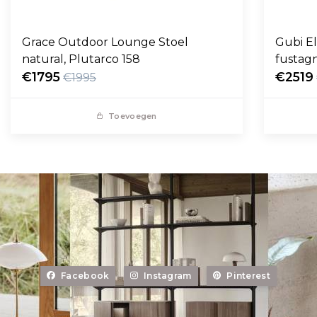
Grace Outdoor Lounge Stoel
Gubi E
natural, Plutarco 158
fustag
€1795
€2519
€1995
Toevoegen
Facebook
Instagram
Pinterest