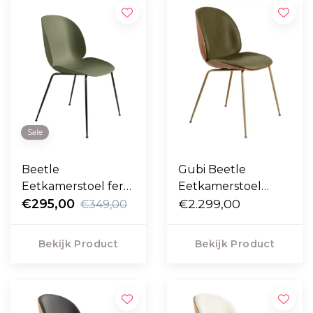
Sale
Beetle
Gubi Beetle
Eetkamerstoel fern
Eetkamerstoel
green, zwart conic
€295,00
walnoot / Camo
€2.299,00
€349,00
voet
leder army 2, voet
antiek messing
Bekijk Product
Bekijk Product