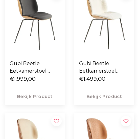
Gubi Beetle
Gubi Beetle
Eetkamerstoel
Eetkamerstoel
eiken / Camo leder
€1.999,00
eiken / Karakorum
€1.499,00
tundra grey, voet
001, voet zwart-
zwart-chroom
chrome
Bekijk Product
Bekijk Product