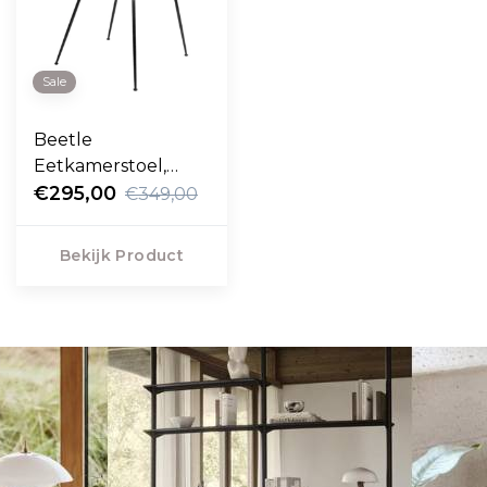
Sale
Beetle
Eetkamerstoel,
zwart conic voet
€295,00
€349,00
Bekijk Product