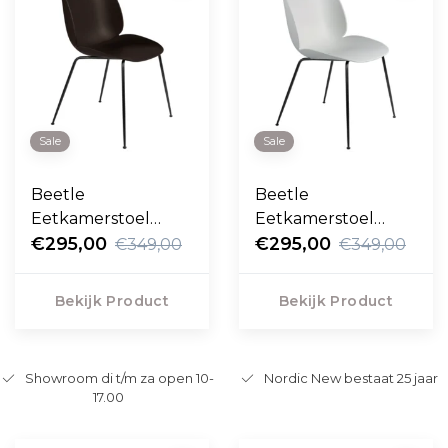
Sale
Sale
Beetle
Beetle
Eetkamerstoel
Eetkamerstoel
mocha brown,
€295,00
lunar gray, zwart
€295,00
€349,00
€349,00
zwart conic voet
conic voet
Bekijk Product
Bekijk Product
Showroom di t/m za open 10-
Nordic New bestaat 25 jaar
17.00