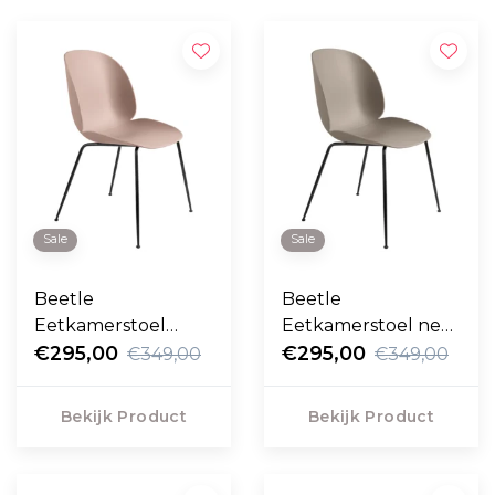
Sale
Sale
Beetle
Beetle
Eetkamerstoel
Eetkamerstoel new
sweet pink, zwart
€295,00
beige, zwart conic
€295,00
€349,00
€349,00
conic voet
voet
Bekijk Product
Bekijk Product