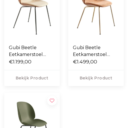
Gubi Beetle
Gubi Beetle
Eetkamerstoel
Eetkamerstoel
walnoot / Flair 134,
€1.199,00
walnoot / Belsuede
€1.499,00
voet zwart-chrome
132, voet antiek
messing
Bekijk Product
Bekijk Product