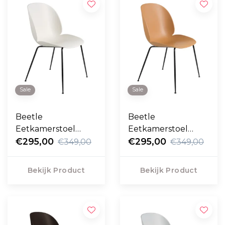
Sale
Sale
Beetle
Beetle
Eetkamerstoel
Eetkamerstoel
alabaster white,
€295,00
amber brown,
€295,00
€349,00
€349,00
zwart conic voet
zwart conic voet
Bekijk Product
Bekijk Product