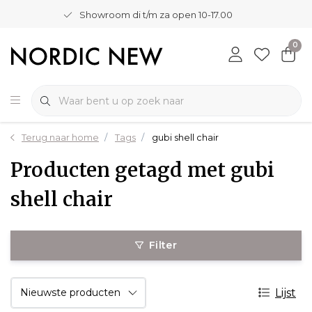
Showroom di t/m za open 10-17.00
0
Terug naar home
Tags
gubi shell chair
Producten getagd met gubi
shell chair
Filter
Lijst