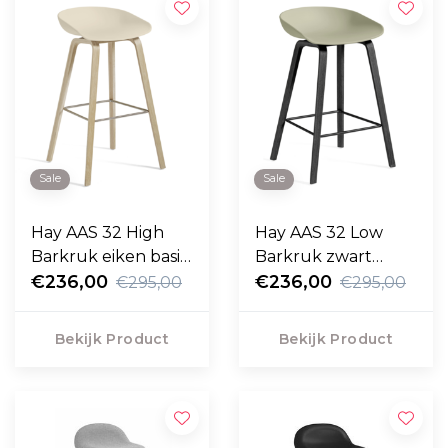
Sale
Sale
Hay AAS 32 High
Hay AAS 32 Low
Barkruk eiken basis
Barkruk zwart
75cm
€236,00
eiken basis 65cm
€236,00
€295,00
€295,00
Bekijk Product
Bekijk Product