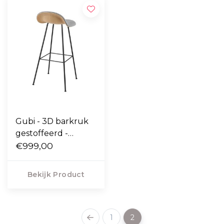
Gubi - 3D barkruk
gestoffeerd -
center basis
€999,00
Bekijk Product
1
2