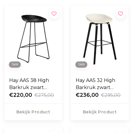
Sale
Sale
Hay AAS 38 High
Hay AAS 32 High
Barkruk zwart
Barkruk zwart
frame 75cm
€220,00
eiken basis 75cm
€236,00
€275,00
€295,00
Bekijk Product
Bekijk Product