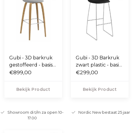
Gubi - 3D barkruk
Gubi - 3D Barkruk
gestoffeerd - basis
zwart plastic - basis
houten poten
€899,00
slede chrome
€299,00
Bekijk Product
Bekijk Product
Showroom di t/m za open 10-
Nordic New bestaat 25 jaar
17.00