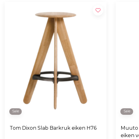
Sale
Sale
Tom Dixon Slab Barkruk eiken H76
Muuto 
eiken 