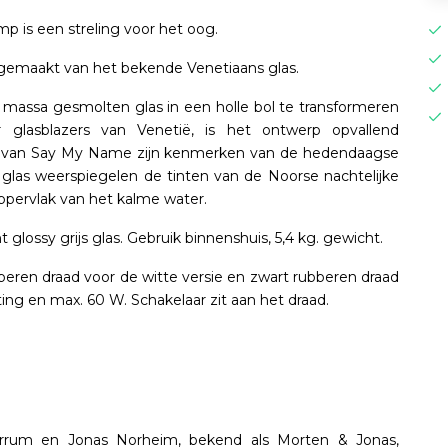
 is een streling voor het oog.
g gemaakt van het bekende Venetiaans glas.
 massa gesmolten glas in een holle bol te transformeren
glasblazers van Venetië, is het ontwerp opvallend
rm van Say My Name zijn kenmerken van de hedendaagse
et glas weerspiegelen de tinten van de Noorse nachtelijke
oppervlak van het kalme water.
t glossy grijs glas. Gebruik binnenshuis, 5,4 kg. gewicht.
ubberen draad voor de witte versie en zwart rubberen draad
ting en max. 60 W. Schakelaar zit aan het draad.
rrum en Jonas Norheim, bekend als Morten & Jonas,