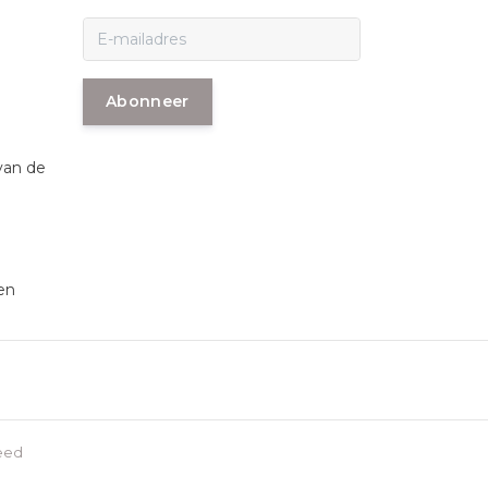
Abonneer
van de
en
eed