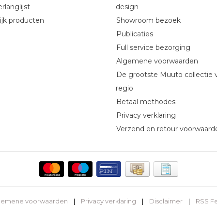
rlanglijst
design
ijk producten
Showroom bezoek
Publicaties
Full service bezorging
Algemene voorwaarden
De grootste Muuto collectie 
regio
Betaal methodes
Privacy verklaring
Verzend en retour voorwaard
gemene voorwaarden
|
Privacy verklaring
|
Disclaimer
|
RSS F