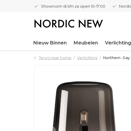
Showroom di t/m za open 10-17.00
Nordic
Nieuw Binnen
Meubelen
Verlichting
Terug naar home
Verlichting
Northern -Say