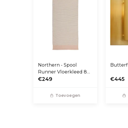
Northern - Spool
Butter
Runner Vloerkleed 80
x 200
€249
€445
Toevoegen