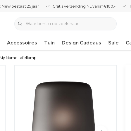
 New bestaat 25 jaar
Gratis verzending NL vanaf €100,-
Accessoires
Tuin
Design Cadeaus
Sale
C
 My Name tafellamp