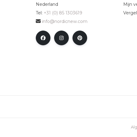
Nederland
Mijn ve
Tel:
+31 (0) 85 1303619
Vergel
info@nordicnew.com
Al