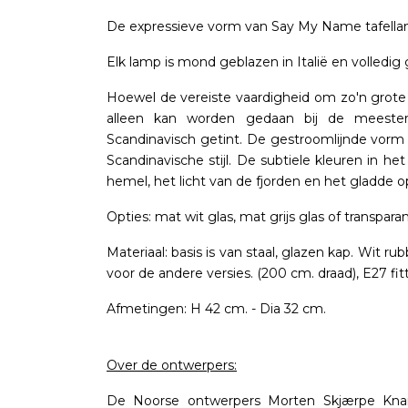
De expressieve vorm van Say My Name tafellamp
Elk lamp is mond geblazen in Italië en volledi
Hoewel de vereiste vaardigheid om zo'n grote
alleen kan worden gedaan bij de meester 
Scandinavisch getint. De gestroomlijnde vo
Scandinavische stijl. De subtiele kleuren in h
hemel, het licht van de fjorden en het gladde 
Opties: mat wit glas, mat grijs glas of transparan
Materiaal: basis is van staal, glazen kap. Wit r
voor de andere versies. (200 cm. draad), E27 fit
Afmetingen: H 42 cm. - Dia 32 cm.
Over de ontwerpers:
De Noorse ontwerpers Morten Skjærpe Kna