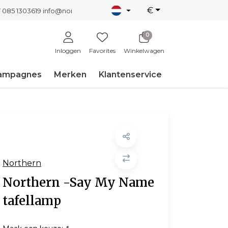
€
T 085 1303619
info@nordicnew.nl
0
Inloggen
Favorites
Winkelwagen
ampagnes
Merken
Klantenservice
Northern
Northern -Say My Name
tafellamp