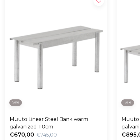
Sale
Sale
Muuto Linear Steel Bank warm
Muuto 
galvanized 110cm
galvan
€670,00
€895,
€745,00