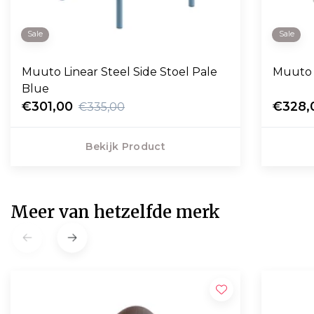
Sale
Sale
Muuto Linear Steel Side Stoel Pale
Muuto L
Blue
€301,00
€328,
€335,00
Bekijk Product
Meer van hetzelfde merk