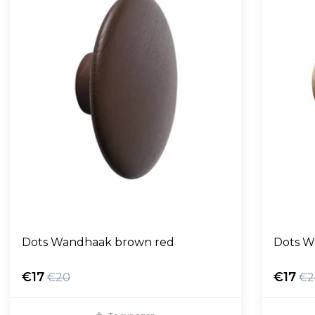
Dots Wandhaak brown red
Dots W
€17
€17
€20
€2