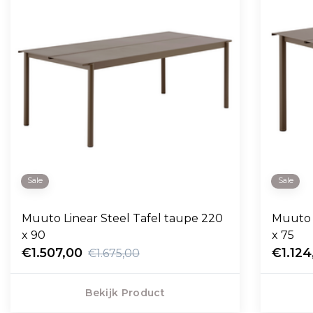
Sale
Sale
Muuto Linear Steel Tafel taupe 220
Muuto L
x 90
x 75
€1.507,00
€1.124
€1.675,00
Bekijk Product