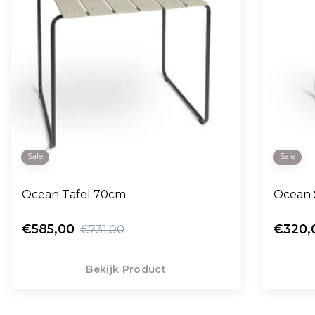
Sale
Sale
Ocean Tafel 70cm
Ocean 
€585,00
€320,
€731,00
Bekijk Product