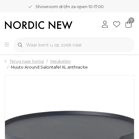
Showroom di t/m za open 10-17.00
0
Terug naar home
Meubelen
Muuto Around Salontafel XL anthracite