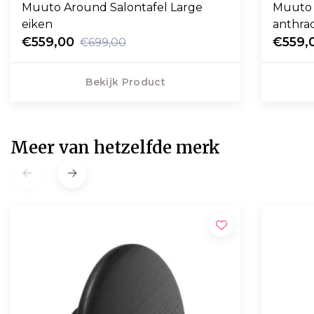
Muuto Around Salontafel Large
Muuto 
eiken
anthrac
€559,00
€559,
€699,00
Bekijk Product
Meer van hetzelfde merk