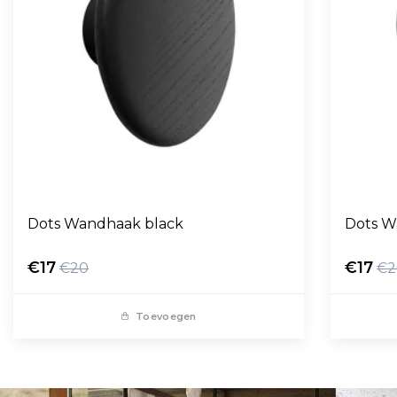
Dots Wandhaak black
Dots W
€17
€17
€20
€2
Toevoegen