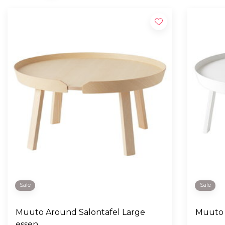
Sale
Sale
Muuto Around Salontafel Large
Muuto 
essen