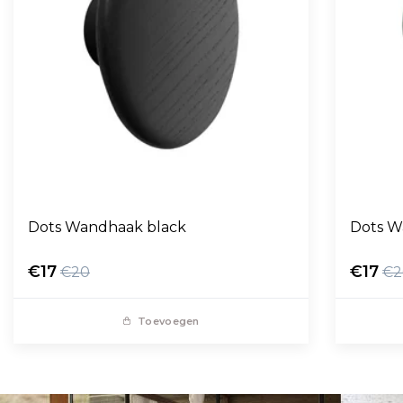
Dots Wandhaak black
Dots W
€17
€17
€20
€2
Toevoegen