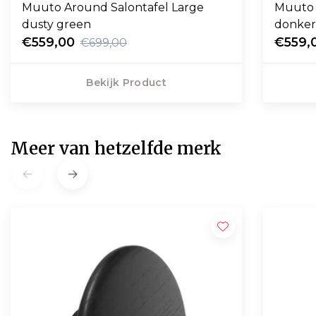
Muuto Around Salontafel Large
Muuto 
dusty green
donker
€559,00
€559,
€699,00
Bekijk Product
Meer van hetzelfde merk