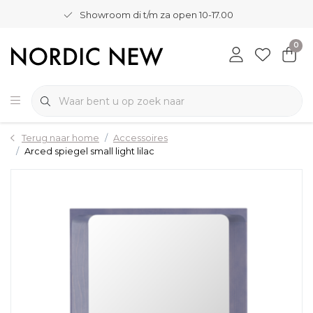
Showroom di t/m za open 10-17.00
0
Terug naar home
Accessoires
Arced spiegel small light lilac