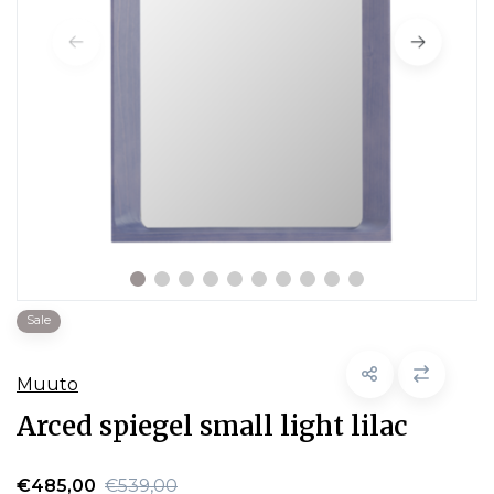
Sale
Muuto
Arced spiegel small light lilac
€485,00
€539,00