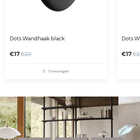
Dots Wandhaak black
Dots W
€17
€17
€20
€2
Toevoegen