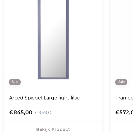
Sale
Sale
Arced Spiegel Large light lilac
Framed 
€845,00
€572,
€939,00
Bekijk Product