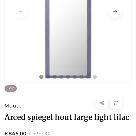
Sale
Muuto
Arced spiegel hout large light lilac
€845,00
€939,00