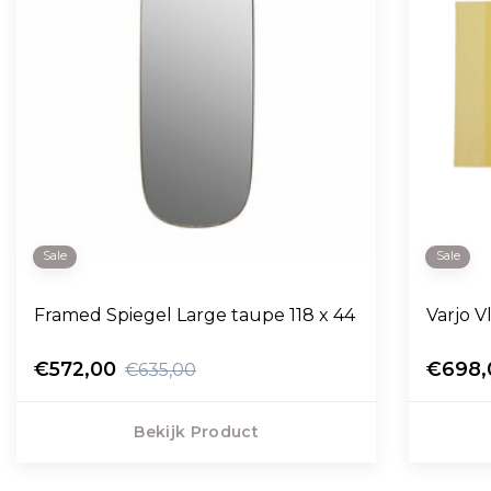
Sale
Sale
Framed Spiegel Large taupe 118 x 44
Varjo V
€572,00
€698,
€635,00
Bekijk Product