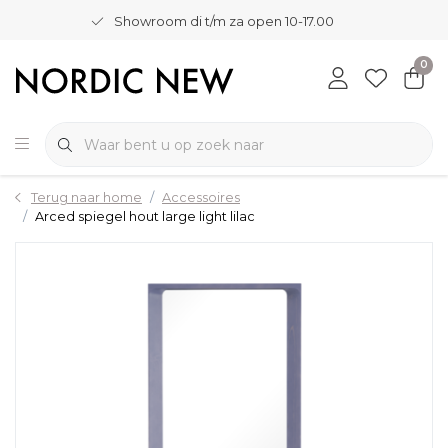
Showroom di t/m za open 10-17.00
0
Terug naar home
Accessoires
Arced spiegel hout large light lilac