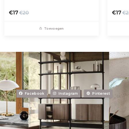
€17
€17
€20
€2
Toevoegen
Facebook
Instagram
Pinterest