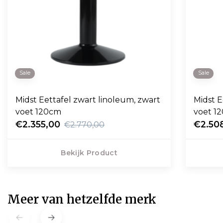
Sale
Sale
Midst Eettafel zwart linoleum, zwart
Midst E
voet 120cm
voet 1
€2.355,00
€2.50
€2.770,00
Bekijk Product
Meer van hetzelfde merk