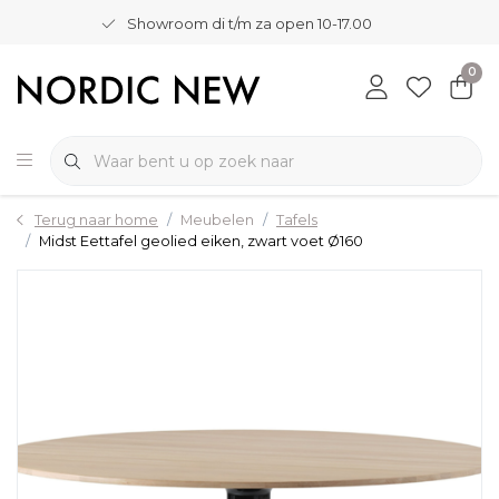
Showroom di t/m za open 10-17.00
0
Terug naar home
Meubelen
Tafels
Midst Eettafel geolied eiken, zwart voet Ø160