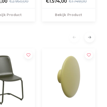
8,00
€1.574,00
€2.950,00
€1.749,00
kijk Product
Bekijk Product