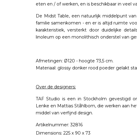
eten en / of werken, en is beschikbaar in veel va
De Midst Table, een natuurlijk middelpunt van 
familie samenkomen - en er is altijd ruimte vo
karakteristiek, versterkt door duidelijke det
linoleum op een monolithisch onderstel van g
Afmetingen: Ø120 - hoogte 73,5 cm.
Materiaal: glossy donker rood poeder gelakt staa
Over de designers:
TAF Studio is een in Stockholm gevestigd on
Lenke en Mattias Ståhlbom, die werken aan het
middel van verfijnd design.
Artikelnummer: 32816
Dimensions: 225 x 90 x 73