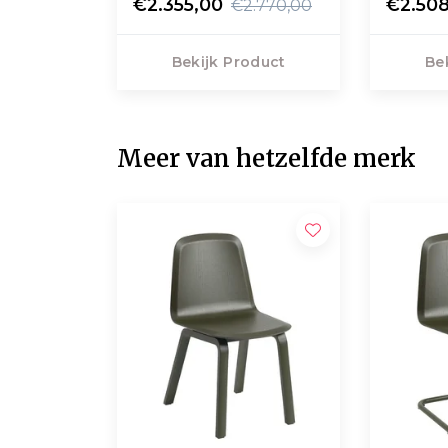
voet 120cm
€2.355,00
€2.50
€2.770,00
Bekijk Product
Be
Meer van hetzelfde merk