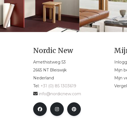
Nordic New
Mij
Amethistweg 53
Inlog
2665 NT Bleiswijk
Mijn b
Nederland
Mijn ve
Tel:
+31 (0) 85 1303619
Vergel
info@nordicnew.com