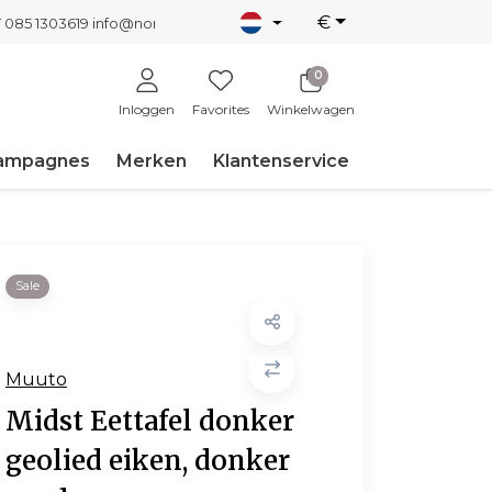
€
T 085 1303619
info@nordicnew.nl
0
Inloggen
Favorites
Winkelwagen
ampagnes
Merken
Klantenservice
Sale
Muuto
Midst Eettafel donker
geolied eiken, donker