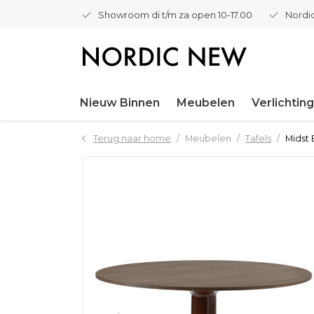
Showroom di t/m za open 10-17.00
Nordic
Nieuw Binnen
Meubelen
Verlichting
Terug naar home
Meubelen
Tafels
Midst 