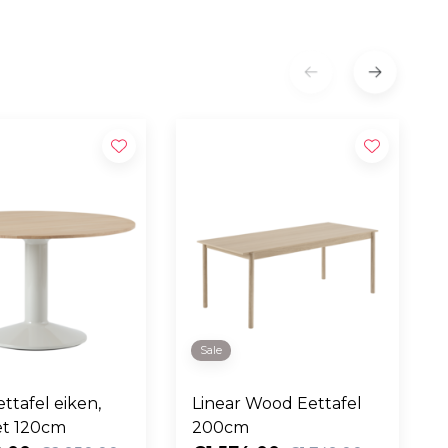
Sale
ettafel eiken,
Linear Wood Eettafel
oet 120cm
200cm