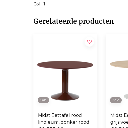
Colli: 1
Gerelateerde producten
Sale
Sale
Midst Eettafel rood
Midst E
linoleum, donker rood
grijs v