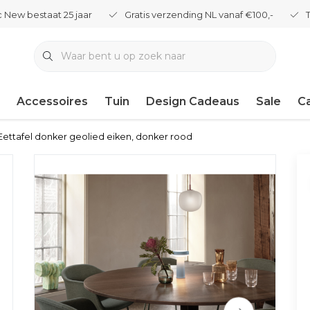
 New bestaat 25 jaar
Gratis verzending NL vanaf €100,-
Accessoires
Tuin
Design Cadeaus
Sale
C
Eettafel donker geolied eiken, donker rood