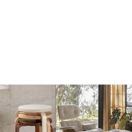
Dots Wandhaak yellow
Dots Wandhaak brown
beige
red
€17
€17
€20
€20
Toevoegen
Toevoegen