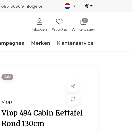
€
T 085 1303619
info@nordicnew.nl
0
Inloggen
Favorites
Winkelwagen
ampagnes
Merken
Klantenservice
Sale
Vipp
Vipp 494 Cabin Eettafel
Rond 130cm