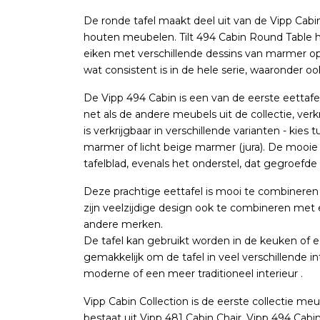
De ronde tafel maakt deel uit van de Vipp Cabin
houten meubelen. Tilt 494 Cabin Round Table hee
eiken met verschillende dessins van marmer op
wat consistent is in de hele serie, waaronder oo
De Vipp 494 Cabin is een van de eerste eettafels
net als de andere meubels uit de collectie, verkr
is verkrijgbaar in verschillende varianten - kies 
marmer of licht beige marmer (jura). De mooie d
tafelblad, evenals het onderstel, dat gegroefde 
Deze prachtige eettafel is mooi te combineren
zijn veelzijdige design ook te combineren met
andere merken.
De tafel kan gebruikt worden in de keuken of 
gemakkelijk om de tafel in veel verschillende in
moderne of een meer traditioneel interieur .
Vipp Cabin Collection is de eerste collectie m
bestaat uit Vipp 481 Cabin Chair, Vipp 494 Cab