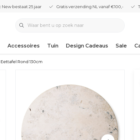
 New bestaat 25 jaar
Gratis verzending NL vanaf €100,-
Accessoires
Tuin
Design Cadeaus
Sale
C
 Eettafel Rond 130cm