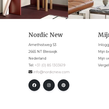
Nordic New
Mij
Amethistweg 53
Inlog
2665 NT Bleiswijk
Mijn b
Nederland
Mijn ve
Tel:
+31 (0) 85 1303619
Vergel
info@nordicnew.com