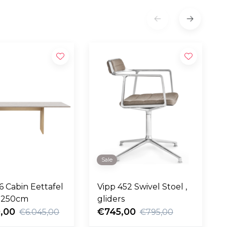
Sale
6 Cabin Eettafel
Vipp 452 Swivel Stoel ,
 250cm
gliders
,00
€745,00
€6.045,00
€795,00