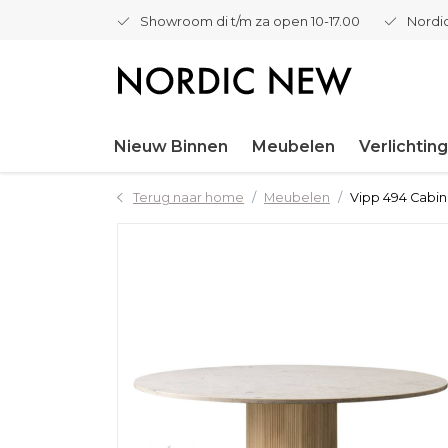
Showroom di t/m za open 10-17.00
Nordic
Nieuw Binnen
Meubelen
Verlichting
Terug naar home
Meubelen
Vipp 494 Cabin