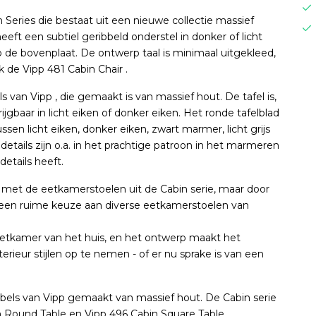
 Series die bestaat uit een nieuwe collectie massief
ft een subtiel geribbeld onderstel in donker of licht
 de bovenplaat. De ontwerp taal is minimaal uitgekleed,
k de Vipp 481 Cabin Chair .
 van Vipp , die gemaakt is van massief hout. De tafel is,
ijgbaar in licht eiken of donker eiken. Het ronde tafelblad
tussen licht eiken, donker eiken, zwart marmer, licht grijs
etails zijn o.a. in het prachtige patroon in het marmeren
details heeft.
 met de eetkamerstoelen uit de Cabin serie, maar door
 een ruime keuze aan diverse eetkamerstoelen van
eetkamer van het huis, en het ontwerp maakt het
terieur stijlen op te nemen - of er nu sprake is van een
eubels van Vipp gemaakt van massief hout. De Cabin serie
in Round Table en Vipp 496 Cabin Square Table.