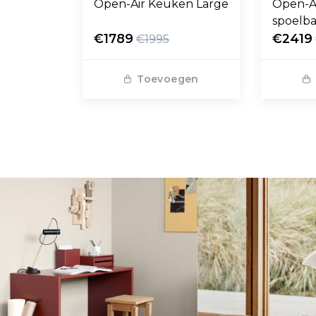
Open-Air Keuken Large
Open-A
spoelb
€1789
€2419
€1995
Toevoegen