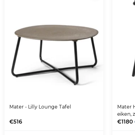
Mater - Lilly Lounge Tafel
Mater 
eiken, 
€516
€1180