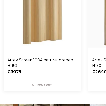
Artek Screen 100A naturel grenen
Artek 
H180
H150
€3075
€264
Toevoegen