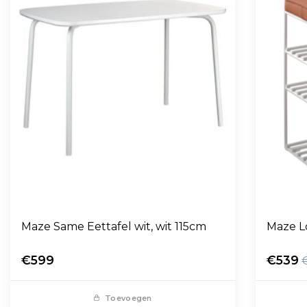
Maze Same Eettafel wit, wit 115cm
Maze L
€599
€539
Toevoegen