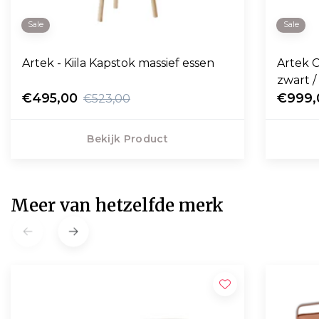
Sale
Sale
Artek - Kiila Kapstok massief essen
Artek C
zwart /
€495,00
€999,
€523,00
Bekijk Product
Meer van hetzelfde merk