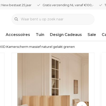
 New bestaat 25 jaar
Gratis verzending NL vanaf €100,-
Accessoires
Tuin
Design Cadeaus
Sale
C
100D Kamerscherm massief naturel gelakt grenen