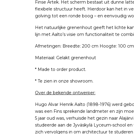
Finse Artek. Het scherm bestaat uit dunne lat
flexibele structuur heeft. Hierdoor kan het in
golving tot een ronde boog – en eenvoudig wor
Het natuurlijke grenenhout geeft het lichte ka
lijn met Aalto’s visie om functionaliteit te co
Afmetingen: Breedte: 200 cm Hoogte: 100 cm
Materiaal: Gelakt grenenhout
* Made to order product.
* Te zien in onze showroom.
Over de bekende ontwerper:
Hugo Alvar Henrik Aalto (1898-1976) werd gebore
was een Fins sprekende landmeter en zijn moede
5 jaar oud was, verhuisde het gezin naar Alajärvi
studeerde aan de Jyväskylä Lyceum-school en volt
zich vervolgens in om architectuur te studeren