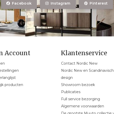
Facebook
Instagram
Pinterest
n Account
Klantenservice
gen
Contact Nordic New
estellingen
Nordic New en Scandinavisch
rlanglijst
design
ijk producten
Showroom bezoek
Publicaties
Full service bezorging
Algemene voorwaarden
De grootste Muuto collectie 