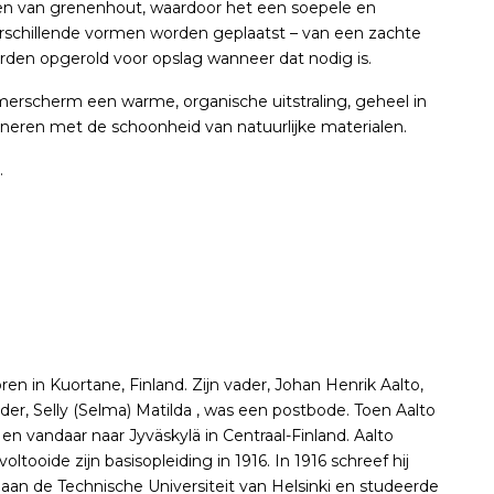
ten van grenenhout, waardoor het een soepele en
 verschillende vormen worden geplaatst – van een zachte
den opgerold voor opslag wanneer dat nodig is.
merscherm een warme, organische uitstraling, geheel in
mbineren met de schoonheid van natuurlijke materialen.
.
n in Kuortane, Finland. Zijn vader, Johan Henrik Aalto,
r, Selly (Selma) Matilda , was een postbode. Toen Aalto
 en vandaar naar Jyväskylä in Centraal-Finland. Aalto
ooide zijn basisopleiding in 1916. In 1916 schreef hij
 aan de Technische Universiteit van Helsinki en studeerde