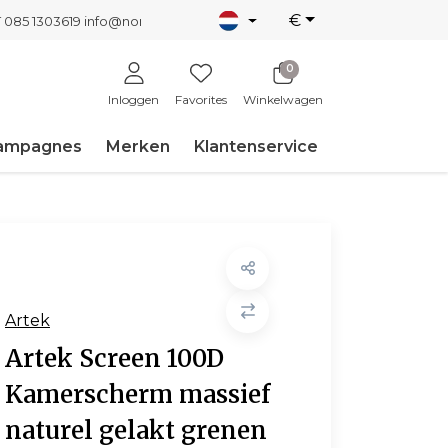
€
T 085 1303619
info@nordicnew.nl
0
Inloggen
Favorites
Winkelwagen
ampagnes
Merken
Klantenservice
Artek
Artek Screen 100D
Kamerscherm massief
naturel gelakt grenen