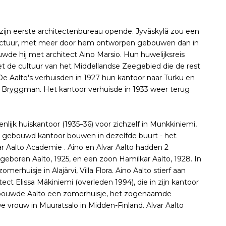
ij zijn eerste architectenbureau opende. Jyväskylä zou een
tectuur, met meer door hem ontworpen gebouwen dan in
wde hij met architect Aino Marsio. Hun huwelijksreis
et de cultuur van het Middellandse Zeegebied die de rest
. De Aalto's verhuisden in 1927 hun kantoor naar Turku en
Bryggman. Het kantoor verhuisde in 1933 weer terug
jk huiskantoor (1935–36) voor zichzelf in Munkkiniemi,
aal gebouwd kantoor bouwen in dezelfde buurt - het
 Aalto Academie . Aino en Alvar Aalto hadden 2
geboren Aalto, 1925, en een zoon Hamilkar Aalto, 1928. In
rhuisje in Alajärvi, Villa Flora. Aino Aalto stierf aan
ect Elissa Mäkiniemi (overleden 1994), die in zijn kantoor
en bouwde Aalto een zomerhuisje, het zogenaamde
e vrouw in Muuratsalo in Midden-Finland. Alvar Aalto