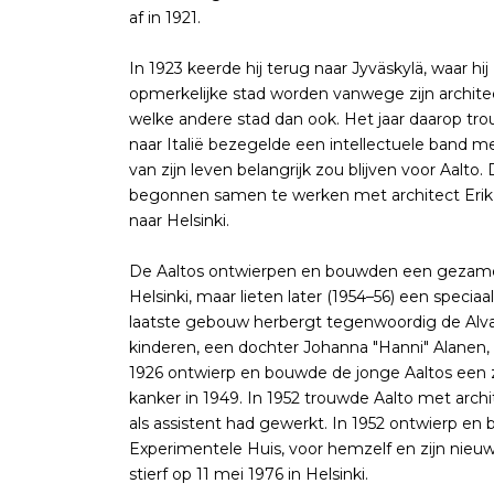
af in 1921.
In 1923 keerde hij terug naar Jyväskylä, waar h
opmerkelijke stad worden vanwege zijn archi
welke andere stad dan ook. Het jaar daarop trou
naar Italië bezegelde een intellectuele band m
van zijn leven belangrijk zou blijven voor Aalto
begonnen samen te werken met architect Erik 
naar Helsinki.
De Aaltos ontwierpen en bouwden een gezamenli
Helsinki, maar lieten later (1954–56) een speci
laatste gebouw herbergt tegenwoordig de Alvar
kinderen, een dochter Johanna "Hanni" Alanen, 
1926 ontwierp en bouwde de jonge Aaltos een zome
kanker in 1949. In 1952 trouwde Aalto met archit
als assistent had gewerkt. In 1952 ontwierp 
Experimentele Huis, voor hemzelf en zijn nieuw
stierf op 11 mei 1976 in Helsinki.