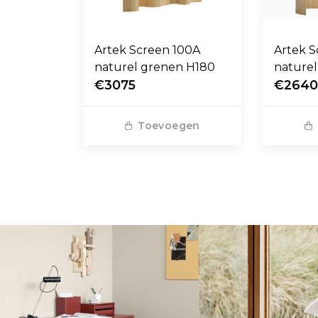
Artek Screen 100A
Artek 
naturel grenen H180
nature
€3075
€264
Toevoegen