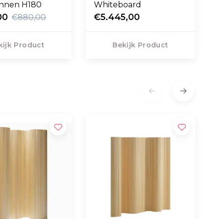
linnen H180
Whiteboard
00
€5.445,00
€880,00
kijk Product
Bekijk Product