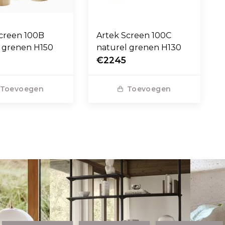
Screen 100B
Artek Screen 100C
l grenen H150
naturel grenen H130
0
€2245
Toevoegen
Toevoegen