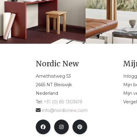
Nordic New
Mij
Amethistweg 53
Inlog
2665 NT Bleiswijk
Mijn b
Nederland
Mijn ve
Tel:
+31 (0) 85 1303619
Vergel
info@nordicnew.com