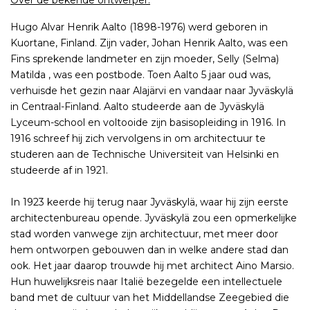
Over de bekende ontwerper:
Hugo Alvar Henrik Aalto (1898-1976) werd geboren in
Kuortane, Finland. Zijn vader, Johan Henrik Aalto, was een
Fins sprekende landmeter en zijn moeder, Selly (Selma)
Matilda , was een postbode. Toen Aalto 5 jaar oud was,
verhuisde het gezin naar Alajärvi en vandaar naar Jyväskylä
in Centraal-Finland. Aalto studeerde aan de Jyväskylä
Lyceum-school en voltooide zijn basisopleiding in 1916. In
1916 schreef hij zich vervolgens in om architectuur te
studeren aan de Technische Universiteit van Helsinki en
studeerde af in 1921.
In 1923 keerde hij terug naar Jyväskylä, waar hij zijn eerste
architectenbureau opende. Jyväskylä zou een opmerkelijke
stad worden vanwege zijn architectuur, met meer door
hem ontworpen gebouwen dan in welke andere stad dan
ook. Het jaar daarop trouwde hij met architect Aino Marsio.
Hun huwelijksreis naar Italië bezegelde een intellectuele
band met de cultuur van het Middellandse Zeegebied die