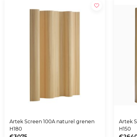
Artek Screen 100A naturel grenen
Artek 
H180
H150
€3075
€264