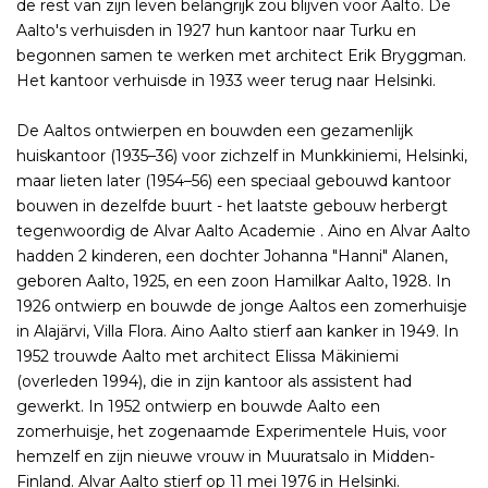
de rest van zijn leven belangrijk zou blijven voor Aalto. De
Aalto's verhuisden in 1927 hun kantoor naar Turku en
begonnen samen te werken met architect Erik Bryggman.
Het kantoor verhuisde in 1933 weer terug naar Helsinki.
De Aaltos ontwierpen en bouwden een gezamenlijk
huiskantoor (1935–36) voor zichzelf in Munkkiniemi, Helsinki,
maar lieten later (1954–56) een speciaal gebouwd kantoor
bouwen in dezelfde buurt - het laatste gebouw herbergt
tegenwoordig de Alvar Aalto Academie . Aino en Alvar Aalto
hadden 2 kinderen, een dochter Johanna "Hanni" Alanen,
geboren Aalto, 1925, en een zoon Hamilkar Aalto, 1928. In
1926 ontwierp en bouwde de jonge Aaltos een zomerhuisje
in Alajärvi, Villa Flora. Aino Aalto stierf aan kanker in 1949. In
1952 trouwde Aalto met architect Elissa Mäkiniemi
(overleden 1994), die in zijn kantoor als assistent had
gewerkt. In 1952 ontwierp en bouwde Aalto een
zomerhuisje, het zogenaamde Experimentele Huis, voor
hemzelf en zijn nieuwe vrouw in Muuratsalo in Midden-
Finland. Alvar Aalto stierf op 11 mei 1976 in Helsinki.