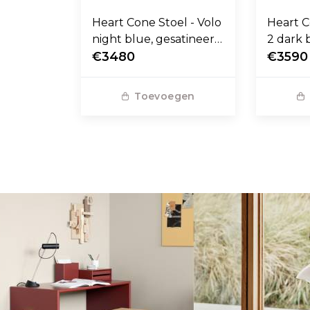
Heart Cone Stoel - Volo
Heart C
night blue, gesatineerd
2 dark 
RVS voet
€3480
stalen 
€3590
Toevoegen