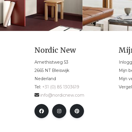
Nordic New
Mij
Amethistweg 53
Inlog
2665 NT Bleiswijk
Mijn b
Nederland
Mijn ve
Tel:
+31 (0) 85 1303619
Vergel
info@nordicnew.com