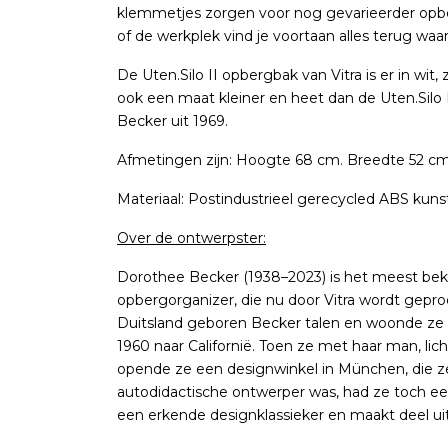
klemmetjes zorgen voor nog gevarieerder opb
of de werkplek vind je voortaan alles terug waa
De Uten.Silo II opbergbak van Vitra is er in wit
ook een maat kleiner en heet dan de Uten.Silo
Becker uit 1969.
Afmetingen zijn: Hoogte 68 cm. Breedte 52 cm.
Materiaal: Postindustrieel gerecycled ABS kuns
Over de ontwerpster:
Dorothee Becker (1938–2023) is het meest bek
opbergorganizer, die nu door Vitra wordt gepro
Duitsland geboren Becker talen en woonde ze in 
1960 naar Californië. Toen ze met haar man, li
opende ze een designwinkel in München, die z
autodidactische ontwerper was, had ze toch een
een erkende designklassieker en maakt deel ui