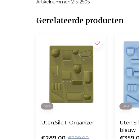
Artikelnummer: 21512505
Gerelateerde producten
Sale
Sale
Uten.Silo II Organizer
Uten.Si
blauw
€289,00
€359,
€299,00