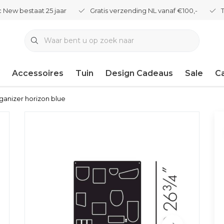
 New bestaat 25 jaar
Gratis verzending NL vanaf €100,-
Accessoires
Tuin
Design Cadeaus
Sale
C
organizer horizon blue