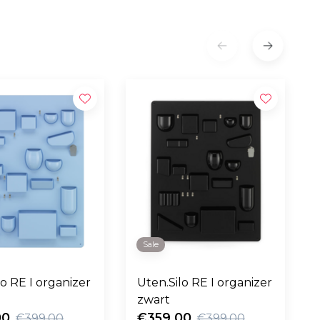
Sale
lo RE I organizer
Uten.Silo RE I organizer
zwart
00
€359,00
€399,00
€399,00