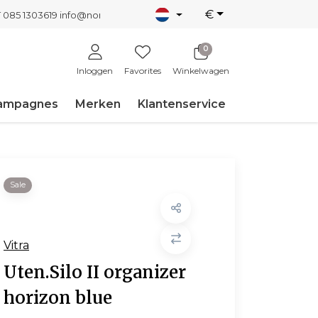
€
T 085 1303619
info@nordicnew.nl
0
Inloggen
Favorites
Winkelwagen
ampagnes
Merken
Klantenservice
Sale
Vitra
Uten.Silo II organizer
horizon blue