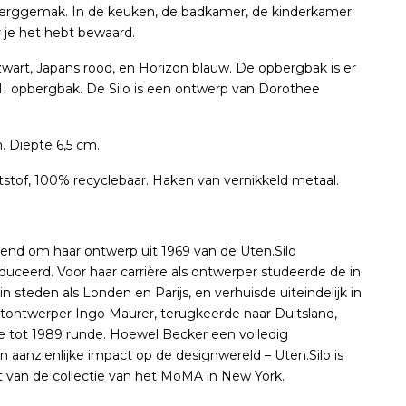
erggemak. In de keuken, de badkamer, de kinderkamer
r je het hebt bewaard.
, zwart, Japans rood, en Horizon blauw. De opbergbak is er
 II opbergbak. De Silo is een ontwerp van Dorothee
 Diepte 6,5 cm.
tstof, 100% recyclebaar. Haken van vernikkeld metaal.
end om haar ontwerp uit 1969 van de Uten.Silo
duceerd. Voor haar carrière als ontwerper studeerde de in
steden als Londen en Parijs, en verhuisde uiteindelijk in
chtontwerper Ingo Maurer, terugkeerde naar Duitsland,
e tot 1989 runde. Hoewel Becker een volledig
 aanzienlijke impact op de designwereld – Uten.Silo is
t van de collectie van het MoMA in New York.