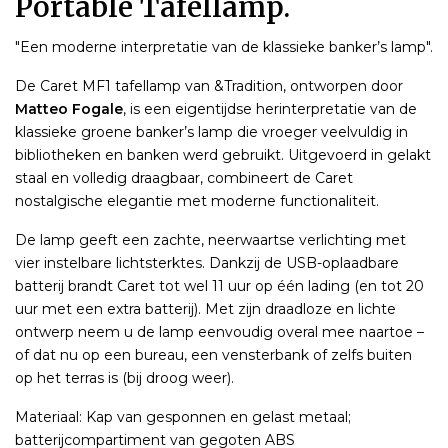
Portable Tafellamp.
"Een moderne interpretatie van de klassieke banker’s lamp".
De Caret MF1 tafellamp van &Tradition, ontworpen door
Matteo Fogale
, is een eigentijdse herinterpretatie van de
klassieke groene banker’s lamp die vroeger veelvuldig in
bibliotheken en banken werd gebruikt. Uitgevoerd in gelakt
staal en volledig draagbaar, combineert de Caret
nostalgische elegantie met moderne functionaliteit.
De lamp geeft een zachte, neerwaartse verlichting met
vier instelbare lichtsterktes. Dankzij de USB-oplaadbare
batterij brandt Caret tot wel 11 uur op één lading (en tot 20
uur met een extra batterij). Met zijn draadloze en lichte
ontwerp neem u de lamp eenvoudig overal mee naartoe –
of dat nu op een bureau, een vensterbank of zelfs buiten
op het terras is (bij droog weer).
Materiaal: Kap van gesponnen en gelast metaal;
batterijcompartiment van gegoten ABS