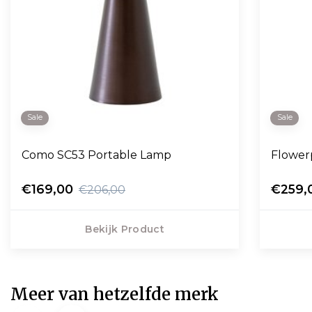
Sale
Sale
Como SC53 Portable Lamp
Flower
€169,00
€259,
€206,00
Bekijk Product
Meer van hetzelfde merk