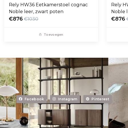
Rely HW36 Eetkamerstoel cognac
Rely H
Noble leer, zwart poten
Noble l
€876
€876
€1030
Toevoegen
Facebook
Instagram
Pinterest