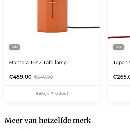
Sale
Sale
Montera JH42 Tafellamp
Topan 
€459,00
€265,
€549,00
Bekijk Product
Meer van hetzelfde merk