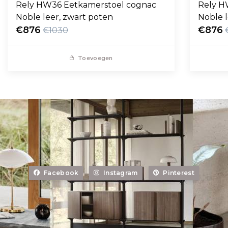
Rely HW36 Eetkamerstoel cognac
Rely H
Noble leer, zwart poten
Noble l
€876
€876
€1030
Toevoegen
Facebook
Instagram
Pinterest