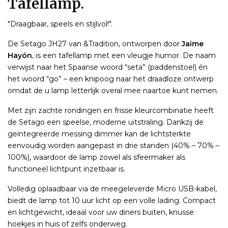
Tafellamp.
"Draagbaar, speels en stijlvol!".
De Setago JH27 van &Tradition, ontworpen door
Jaime
Hayón
, is een tafellamp met een vleugje humor. De naam
verwijst naar het Spaanse woord “seta” (paddenstoel) én
het woord “go” – een knipoog naar het draadloze ontwerp
omdat de u lamp letterlijk overal mee naartoe kunt nemen.
Met zijn zachte rondingen en frisse kleurcombinatie heeft
de Setago een speelse, moderne uitstraling. Dankzij de
geïntegreerde messing dimmer kan de lichtsterkte
eenvoudig worden aangepast in drie standen (40% – 70% –
100%), waardoor de lamp zowel als sfeermaker als
functioneel lichtpunt inzetbaar is.
Volledig oplaadbaar via de meegeleverde Micro USB-kabel,
biedt de lamp tot 10 uur licht op een volle lading. Compact
en lichtgewicht, ideaal voor uw diners buiten, knusse
hoekjes in huis of zelfs onderweg.