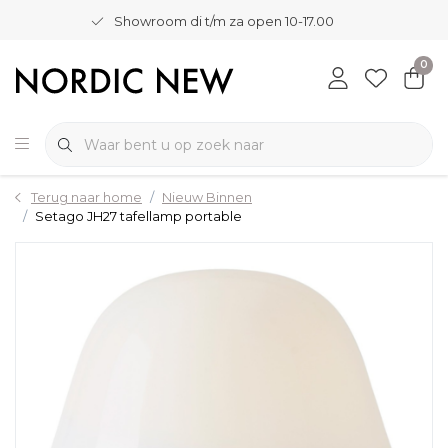
Showroom di t/m za open 10-17.00
0
Terug naar home
Nieuw Binnen
Setago JH27 tafellamp portable