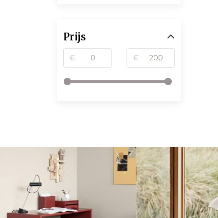
Prijs
€
€