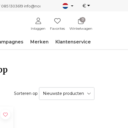
€
T 085 1303619
info@nordicnew.nl
0
Inloggen
Favorites
Winkelwagen
ampagnes
Merken
Klantenservice
pp
Sorteren op