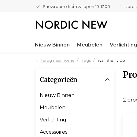
Showroom di t/m za open 10-17.00
Nordic
Nieuw Binnen
Meubelen
Verlichting
Terug naar home
Tags
wall shelf vipp
Pro
Categorieën
Nieuw Binnen
2 pr
Meubelen
Verlichting
Accessoires