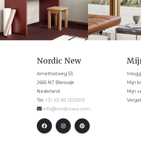
Nordic New
Mij
Amethistweg 53
Inlog
2665 NT Bleiswijk
Mijn b
Nederland
Mijn ve
Tel:
+31 (0) 85 1303619
Vergel
info@nordicnew.com