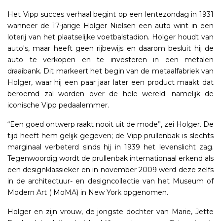
Het Vipp succes verhaal begint op een lentezondag in 1931
wanneer de 17-jarige Holger Nielsen een auto wint in een
loterij van het plaatselijke voetbalstadion. Holger houdt van
auto's, maar heeft geen rijbewijs en daarom besluit hij de
auto te verkopen en te investeren in een metalen
draaibank. Dit markeert het begin van de metaalfabriek van
Holger, waar hij een paar jaar later een product maakt dat
beroemd zal worden over de hele wereld: namelijk de
iconische Vipp pedaalemmer.
“Een goed ontwerp raakt nooit uit de mode”, zei Holger. De
tijd heeft hem gelijk gegeven; de Vipp prullenbak is slechts
marginaal verbeterd sinds hij in 1939 het levenslicht zag.
Tegenwoordig wordt de prullenbak internationaal erkend als
een designklassieker en in november 2009 werd deze zelfs
in de architectuur- en designcollectie van het Museum of
Modern Art ( MoMA) in New York opgenomen.
Holger en zijn vrouw, de jongste dochter van Marie, Jette