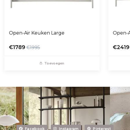
Open-Air Keuken Large
Open-A
€1789
€2419
€1995
Toevoegen
Facebook
Instagram
Pinterest