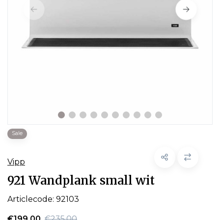
Sale
Vipp
921 Wandplank small wit
Articlecode:
92103
€199,00
€235,00