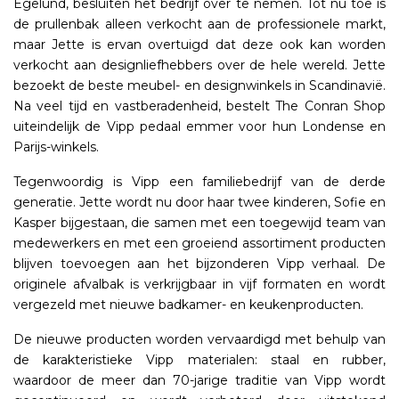
Egelund, besluiten het bedrijf over te nemen. Tot nu toe is
de prullenbak alleen verkocht aan de professionele markt,
maar Jette is ervan overtuigd dat deze ook kan worden
verkocht aan designliefhebbers over de hele wereld. Jette
bezoekt de beste meubel- en designwinkels in Scandinavië.
Na veel tijd en vastberadenheid, bestelt The Conran Shop
uiteindelijk de Vipp pedaal emmer voor hun Londense en
Parijs-winkels.
Tegenwoordig is Vipp een familiebedrijf van de derde
generatie. Jette wordt nu door haar twee kinderen, Sofie en
Kasper bijgestaan, die samen met een toegewijd team van
medewerkers en met een groeiend assortiment producten
blijven toevoegen aan het bijzonderen Vipp verhaal. De
originele afvalbak is verkrijgbaar in vijf formaten en wordt
vergezeld met nieuwe badkamer- en keukenproducten.
De nieuwe producten worden vervaardigd met behulp van
de karakteristieke Vipp materialen: staal en rubber,
waardoor de meer dan 70-jarige traditie van Vipp wordt