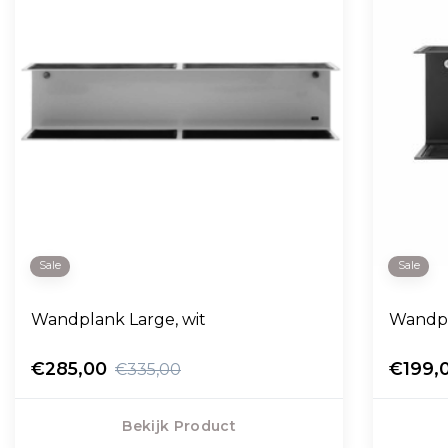
Sale
Sale
Wandplank Large, wit
Wandpl
€285,00
€199,
€335,00
Bekijk Product