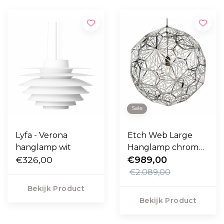
Sale
Lyfa - Verona
Etch Web Large
hanglamp wit
Hanglamp chrome -
€326,00
Sale
€989,00
€2.089,00
Bekijk Product
Bekijk Product