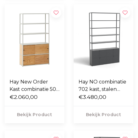
Hay New Order
Hay NO combinatie
Kast combinatie 503
702 kast, stalen
eiken deuren, 5
€2.060,00
schuifdeuren
€3.480,00
laags
Bekijk Product
Bekijk Product