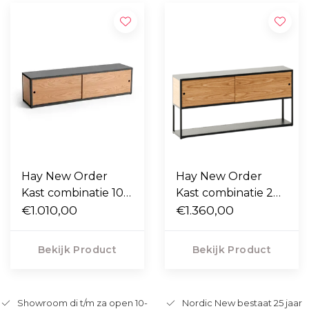
Hay New Order
Hay New Order
Kast combinatie 104
Kast combinatie 207
eiken deuren, 1 laag
€1.010,00
eiken deuren, 2
€1.360,00
laags
Bekijk Product
Bekijk Product
Showroom di t/m za open 10-
Nordic New bestaat 25 jaar