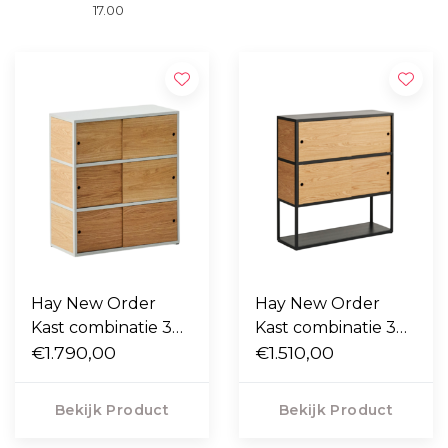
17.00
Hay New Order
Hay New Order
Kast combinatie 304
Kast combinatie 305
eiken deuren, 3
€1.790,00
eiken deuren, 3
€1.510,00
laags
laags
Bekijk Product
Bekijk Product