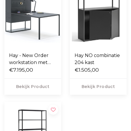
Hay - New Order
Hay NO combinatie
workstation met
204 kast
bureau
€7.195,00
€1.505,00
Bekijk Product
Bekijk Product