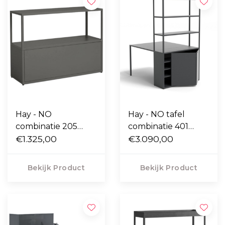
Hay - NO
Hay - NO tafel
combinatie 205
combinatie 401
dressoir
€1.325,00
workstation
€3.090,00
Bekijk Product
Bekijk Product