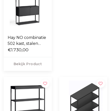
Hay NO combinatie
502 kast, stalen
schuifdeur
€1.730,00
Bekijk Product