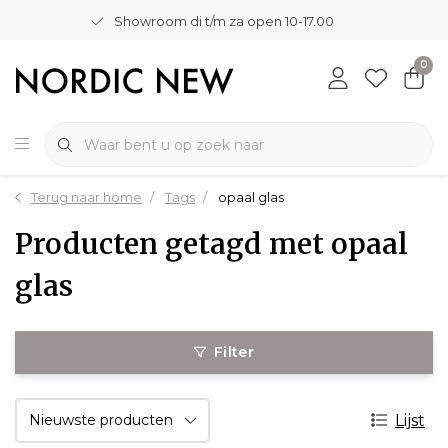
Showroom di t/m za open 10-17.00
0
Terug naar home
Tags
opaal glas
Producten getagd met opaal
glas
Filter
Lijst