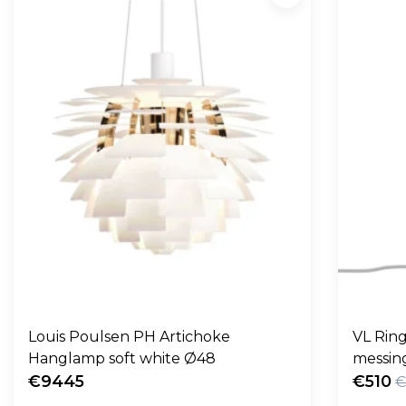
Louis Poulsen PH Artichoke
VL Ring
Hanglamp soft white Ø48
messin
€9445
€510
€