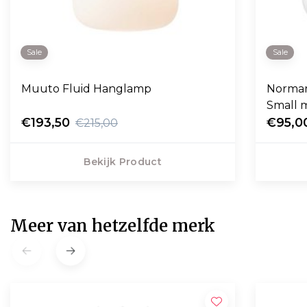
Sale
Sale
Muuto Fluid Hanglamp
Norma
Small 
€193,50
€95,0
€215,00
Bekijk Product
Meer van hetzelfde merk