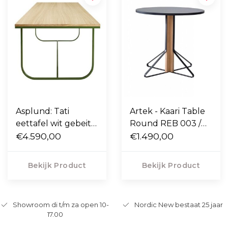
Asplund: Tati
Artek - Kaari Table
eettafel wit gebeitst
Round REB 003 /
eiken 200 x 85
€4.590,00
004
€1.490,00
Bekijk Product
Bekijk Product
Showroom di t/m za open 10-
Nordic New bestaat 25 jaar
17.00