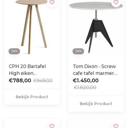
Sale
Sale
CPH 20 Bartafel
Tom Dixon - Screw
High eiken
cafe tafel marmer
onderstel Ø70 -
€788,00
top Ø90
€1.450,00
€949,00
H105
€1.820,00
Bekijk Product
Bekijk Product