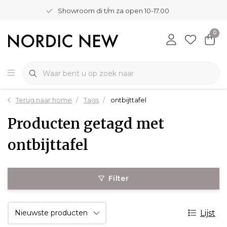
Showroom di t/m za open 10-17.00
0
Terug naar home
Tags
ontbijttafel
Producten getagd met
ontbijttafel
Filter
Lijst