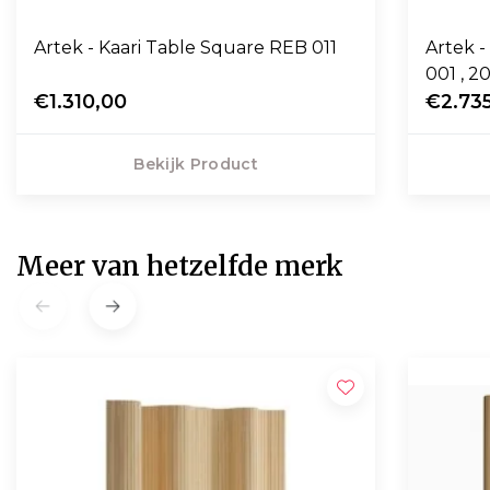
Artek - Kaari Table Square REB 011
Artek -
001 , 2
€1.310,00
€2.73
Bekijk Product
Meer van hetzelfde merk