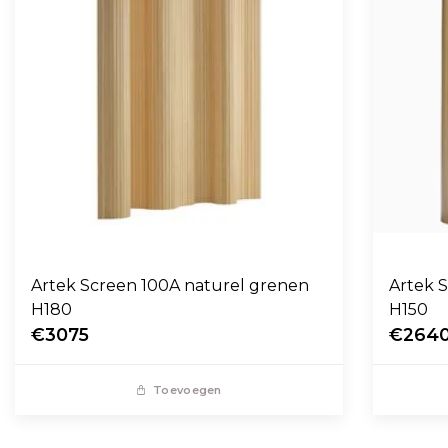
Artek Screen 100A naturel grenen
Artek 
H180
H150
€3075
€264
Toevoegen