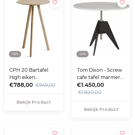
Sale
Sale
CPH 20 Bartafel
Tom Dixon - Screw
High eiken
cafe tafel marmer
onderstel Ø70 -
€788,00
top Ø90
€1.450,00
€949,00
H105
€1.820,00
Bekijk Product
Bekijk Product