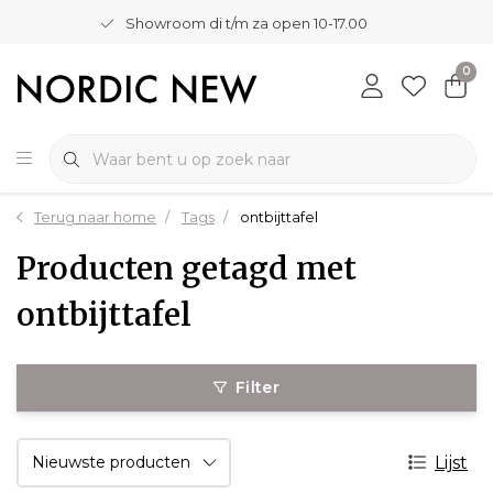
Showroom di t/m za open 10-17.00
0
Terug naar home
Tags
ontbijttafel
Producten getagd met
ontbijttafel
Filter
Lijst