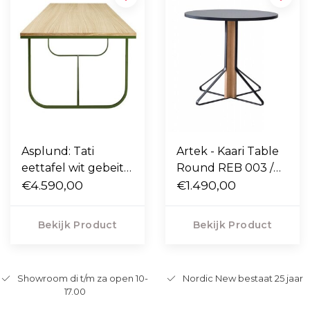
Asplund: Tati
Artek - Kaari Table
eettafel wit gebeitst
Round REB 003 /
eiken 200 x 85
€4.590,00
004
€1.490,00
Bekijk Product
Bekijk Product
Showroom di t/m za open 10-
Nordic New bestaat 25 jaar
17.00