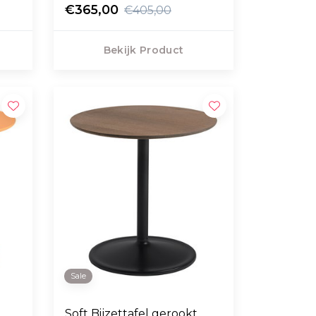
€365,00
€405,00
Bekijk Product
Sale
Soft Bijzettafel gerookt