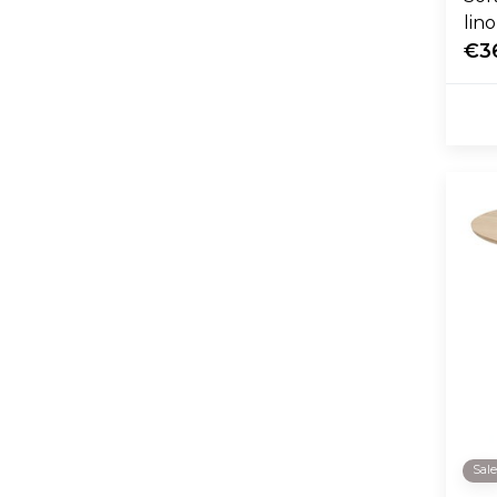
lin
€3
Sal