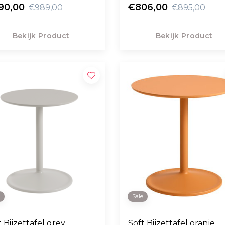
90,00
€806,00
€989,00
€895,00
Bekijk Product
Bekijk Product
e
Sale
t Bijzettafel grey
Soft Bijzettafel oranje