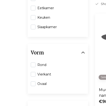
Sho
Eetkamer
Keuken
Slaapkamer
Vorm
Rond
Vierkant
Sal
Ovaal
Muu
nan
€9