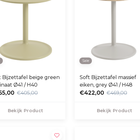
e
Sale
t Bijzettafel beige green
Soft Bijzettafel massief
inaat Ø41 / H40
eiken, grey Ø41 / H48
65,00
€422,00
€405,00
€469,00
Bekijk Product
Bekijk Product