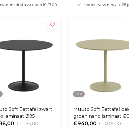
wroom di t/m za open 10-17.00
Nordic New bestaat 25 j
e
Sale
to Soft Eettafel zwart
Muuto Soft Eettafel bei
o laminaat Ø95
groen nano laminaat Ø
86,00
€940,00
€1.095,00
€1.049,00