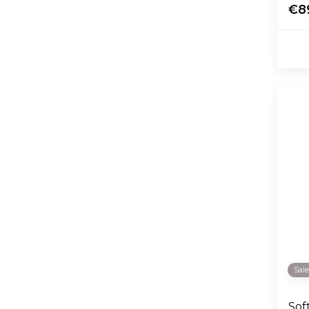
€8
Sal
Sof