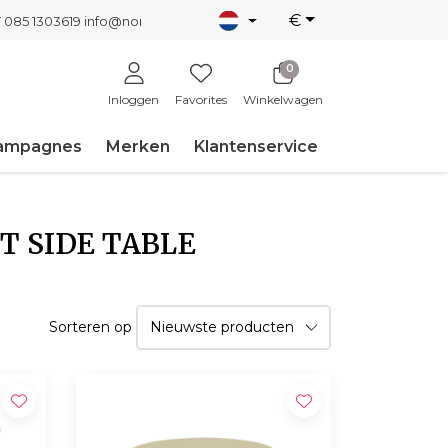
€
T 085 1303619
info@nordicnew.nl
0
Inloggen
Favorites
Winkelwagen
ampagnes
Merken
Klantenservice
T SIDE TABLE
Sorteren op