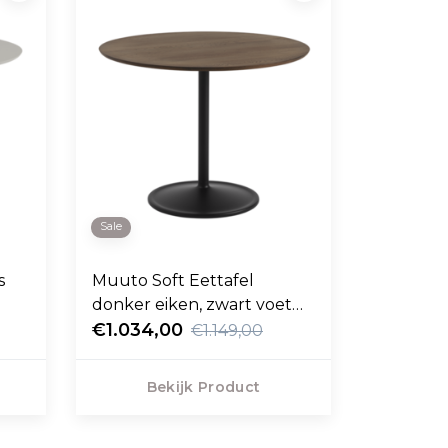
Sale
s
Muuto Soft Eettafel
donker eiken, zwart voet
Ø95
€1.034,00
€1.149,00
Bekijk Product