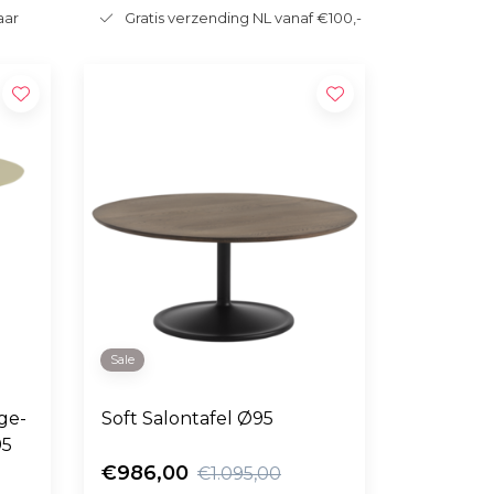
aar
Gratis verzending NL vanaf €100,-
Sale
ge-
Soft Salontafel Ø95
95
€986,00
€1.095,00