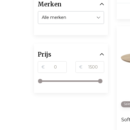
Merken
Prijs
€
€
Sal
Sof