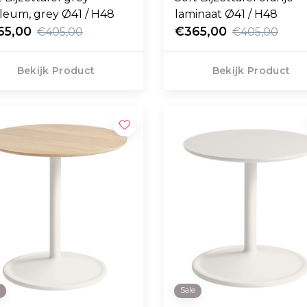
oleum, grey Ø41 / H48
laminaat Ø41 / H48
65,00
€365,00
€405,00
€405,00
Bekijk Product
Bekijk Product
e
Sale