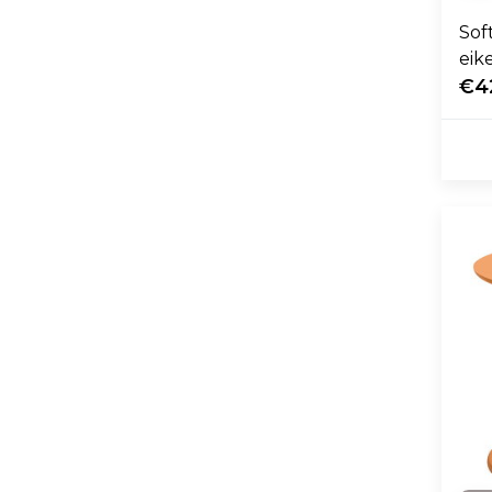
Sof
eik
€4