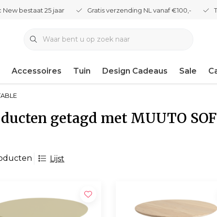
 New bestaat 25 jaar
Gratis verzending NL vanaf €100,-
Accessoires
Tuin
Design Cadeaus
Sale
C
TABLE
oducten getagd met MUUTO SOF
roducten
Lijst