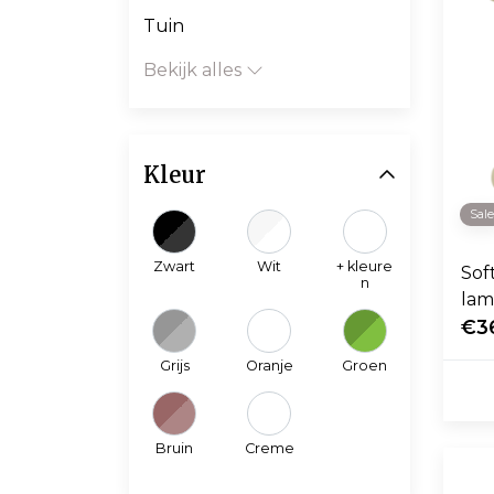
Tuin
Bekijk alles
Kleur
Sal
Zwart
Wit
+ kleure
Sof
n
lam
€3
Grijs
Oranje
Groen
Bruin
Creme