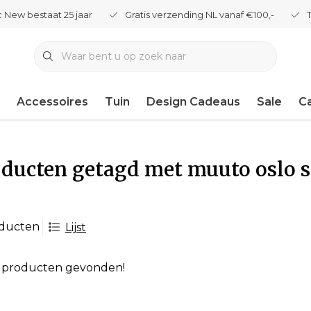
 New bestaat 25 jaar
Gratis verzending NL vanaf €100,-
Accessoires
Tuin
Design Cadeaus
Sale
C
ducten getagd met muuto oslo s
oducten
Lijst
 producten gevonden!