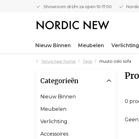
Showroom di t/m za open 10-17.00
Nordic
Nieuw Binnen
Meubelen
Verlichting
Terug naar home
Tags
muuto oslo sofa
Pro
Categorieën
Nieuw Binnen
0 pr
Meubelen
Geen
Verlichting
Accessoires