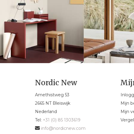
Nordic New
Mij
Amethistweg 53
Inlog
2665 NT Bleiswijk
Mijn b
Nederland
Mijn ve
Tel:
+31 (0) 85 1303619
Vergel
info@nordicnew.com