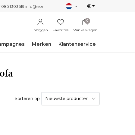
€
T 085 1303619
info@nordicnew.nl
0
Inloggen
Favorites
Winkelwagen
ampagnes
Merken
Klantenservice
ofa
Sorteren op